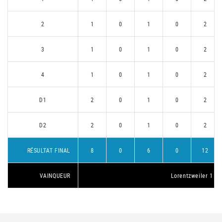
2
1
0
1
0
2
3
1
0
1
0
2
4
1
0
1
0
2
D1
2
0
1
0
2
D2
2
0
1
0
2
RÉSULTAT FINAL
8
0
6
0
12
VAINQUEUR
Lorentzweiler 1