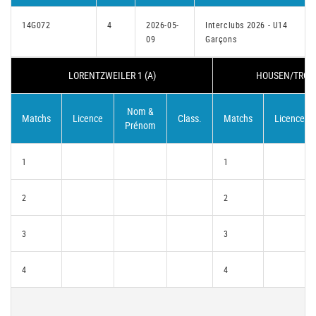
14G072
4
2026-05-
Interclubs 2026 - U14
09
Garçons
LORENTZWEILER 1 (A)
HOUSEN/TROISV
Nom &
Matchs
Licence
Class.
Matchs
Licence
Prénom
1
1
2
2
3
3
4
4