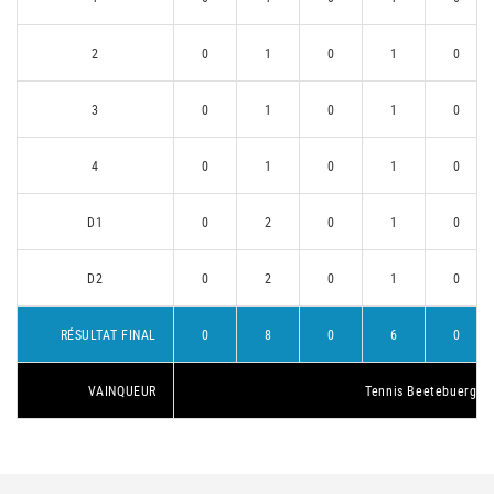
2
0
1
0
1
0
3
0
1
0
1
0
4
0
1
0
1
0
D1
0
2
0
1
0
D2
0
2
0
1
0
RÉSULTAT FINAL
0
8
0
6
0
VAINQUEUR
Tennis Beetebuerg 1