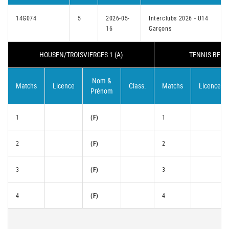
14G074
5
2026-05-
Interclubs 2026 - U14
16
Garçons
HOUSEN/TROISVIERGES 1 (A)
TENNIS BEETE
Nom &
Matchs
Licence
Class.
Matchs
Licence
Prénom
1
(F)
1
2
(F)
2
3
(F)
3
4
(F)
4