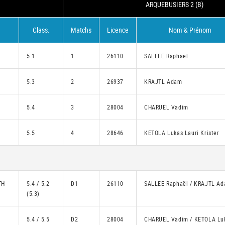
ARQUEBUSIERS 2 (B)
Class.
Matchs
Licence
Nom & Prénom
5.1
1
26110
SALLEE Raphaël
5.3
2
26937
KRAJTL Adam
5.4
3
28004
CHARUEL Vadim
5.5
4
28646
KETOLA Lukas Lauri Krister
TH
5.4 / 5.2
D1
26110
SALLEE Raphaël / KRAJTL A
(5.3)
5.4 / 5.5
D2
28004
CHARUEL Vadim / KETOLA Lu