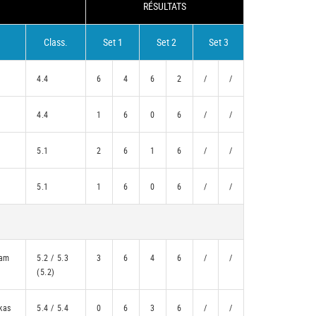
RÉSULTATS
Class.
Set 1
Set 2
Set 3
4.4
6
4
6
2
/
/
4.4
1
6
0
6
/
/
5.1
2
6
1
6
/
/
5.1
1
6
0
6
/
/
dam
5.2 / 5.3
3
6
4
6
/
/
(5.2)
kas
5.4 / 5.4
0
6
3
6
/
/