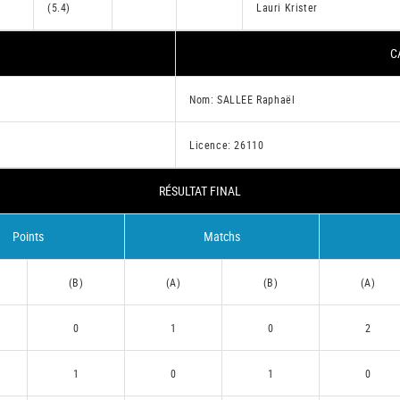
(5.4)
Lauri Krister
C
Nom: SALLEE Raphaël
Licence: 26110
RÉSULTAT FINAL
Points
Matchs
(B)
(A)
(B)
(A)
0
1
0
2
1
0
1
0