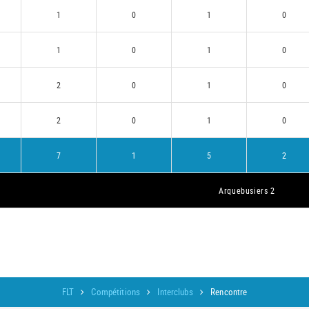
1
0
1
0
1
0
1
0
2
0
1
0
2
0
1
0
7
1
5
2
Arquebusiers 2
FLT
Compétitions
Interclubs
Rencontre