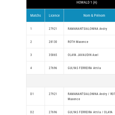
HOWALD 1 (A)
Matchs
Licence
Nom & Prénom
1
27921
RAMANANTSIALONINA Andry
2
28130
ROTH Maxence
3
35865
OLAYA JAVAUDIN Axel
4
27696
GULYAS FERREIRA Attila
D1
27921
RAMANANTSIALONINA Andry / RO
Maxence
D2
27696
GULYAS FERREIRA Attila / OLAYA