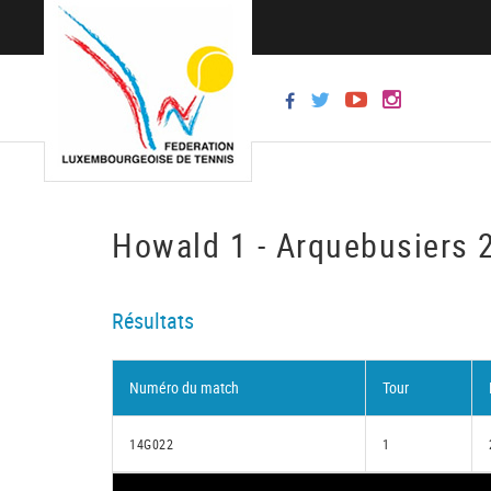
Howald 1 - Arquebusiers 
Résultats
Numéro du match
Tour
14G022
1