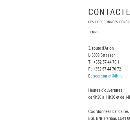
CONTACTE
LES COORDONNÉES GÉNÉR
TENNIS
3, route d'Arlon
L-8009 Strassen
T : +352 57 44 70 1
F : +352 57 44 70 72
E :
secretariat@flt.lu
Heures d'ouvertures :
de 9h30 à 11h30 et de 14
Coordonnées bancaires 
BGL BNP Paribas LU41 0