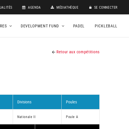
UALITÉS
AGENDA
MÉDIATHÈQUE
SE CONNECTER
DRES
DEVELOPMENT FUND
PADEL
PICKLEBALL
Retour aux compétitions
Divisions
Poules
Nationale II
Poule A