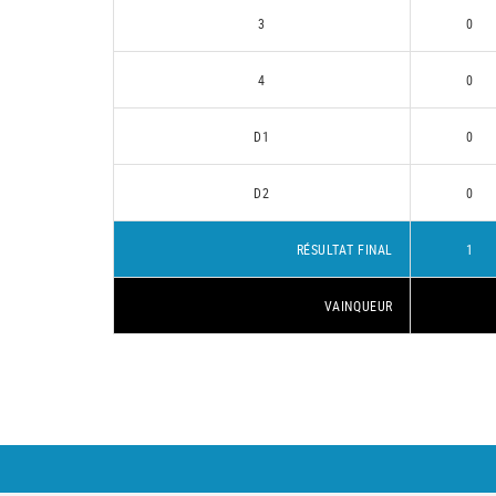
3
0
4
0
D1
0
D2
0
RÉSULTAT FINAL
1
VAINQUEUR