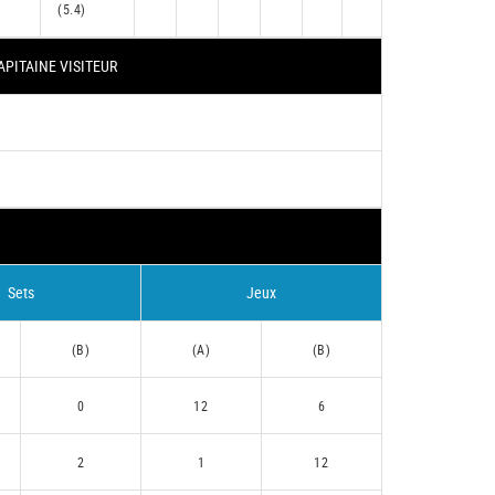
(5.4)
APITAINE VISITEUR
Sets
Jeux
(B)
(A)
(B)
0
12
6
2
1
12