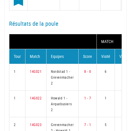
Résultats de la poule
MATCH
Tour
Match
Equipes
Score
Visité
Visiteu
1
14G021
Nordstad 1
-
8 - 0
6
0
Grevenmacher
2
1
14G022
Howald 1
-
1 - 7
1
5
Arquebusiers
2
2
14G023
Grevenmacher
7 - 1
5
1
2
-
Howald 1