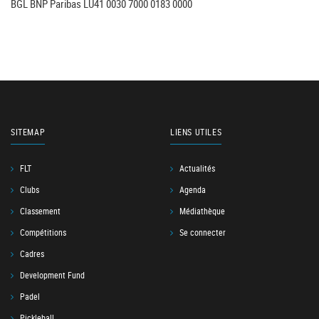
BGL BNP Paribas LU41 0030 7000 0183 0000
SITEMAP
LIENS UTILES
FLT
Actualités
Clubs
Agenda
Classement
Médiathèque
Compétitions
Se connecter
Cadres
Development Fund
Padel
Pickleball