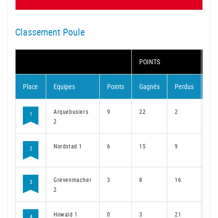
Classement Poule
POINTS
MA
Place
Equipes
Points
Gagnés
Perdus
Ga
Arquebusiers
9
22
2
16
1
2
Nordstad 1
6
15
9
11
2
Grevenmacher
3
8
16
6
3
2
Howald 1
0
3
21
3
4