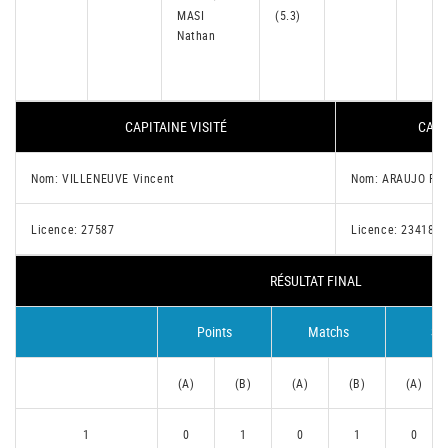
MASI
(5.3)
Nathan
CAPITAINE VISITÉ
CAPI
Nom: VILLENEUVE Vincent
Nom: ARAUJO Rap
Licence: 27587
Licence: 23418
RÉSULTAT FINAL
Points
Matchs
Se
(A)
(B)
(A)
(B)
(A)
1
0
1
0
1
0