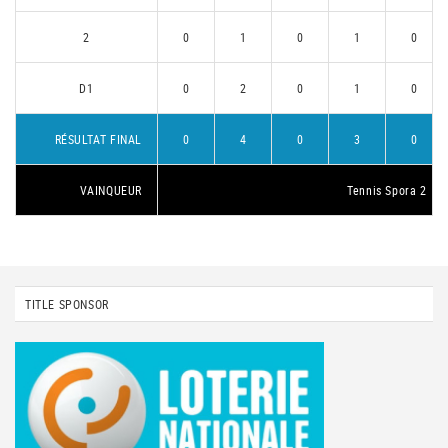
2
0
1
0
1
0
D1
0
2
0
1
0
RÉSULTAT FINAL
0
4
0
3
0
VAINQUEUR
Tennis Spora 2
TITLE SPONSOR