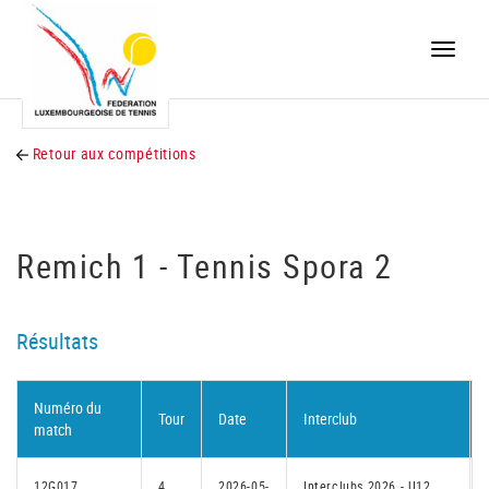
Toggle
naviga
Retour aux compétitions
Remich 1 - Tennis Spora 2
Résultats
Numéro du
Tour
Date
Interclub
match
12G017
4
2026-05-
Interclubs 2026 - U12