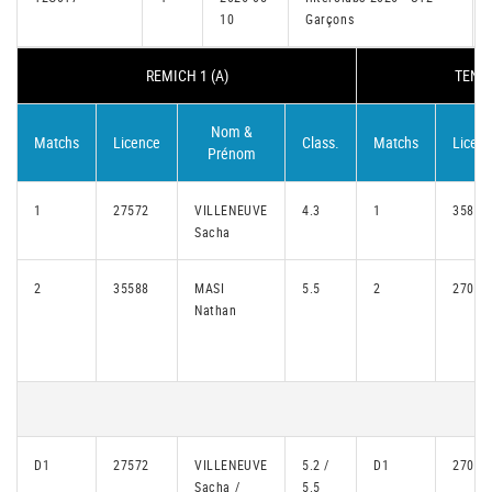
10
Garçons
REMICH 1 (A)
TENNI
Nom &
Matchs
Licence
Class.
Matchs
Licen
Prénom
1
27572
VILLENEUVE
4.3
1
35897
Sacha
2
35588
MASI
5.5
2
27088
Nathan
D1
27572
VILLENEUVE
5.2 /
D1
27088
Sacha /
5.5