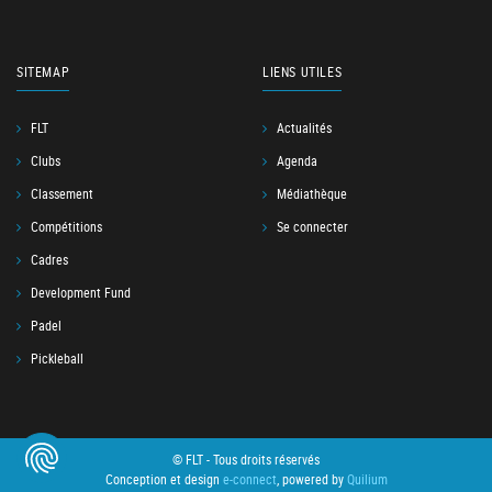
SITEMAP
LIENS UTILES
FLT
Actualités
Clubs
Agenda
Classement
Médiathèque
Compétitions
Se connecter
Cadres
Development Fund
Padel
Pickleball
© FLT - Tous droits réservés
Conception et design
e-connect
, powered by
Quilium