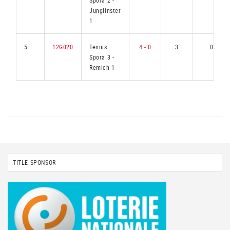
Spora 2
-
Junglinster
1
5
12G020
Tennis
4 - 0
3
0
Spora 3
-
Remich 1
TITLE SPONSOR