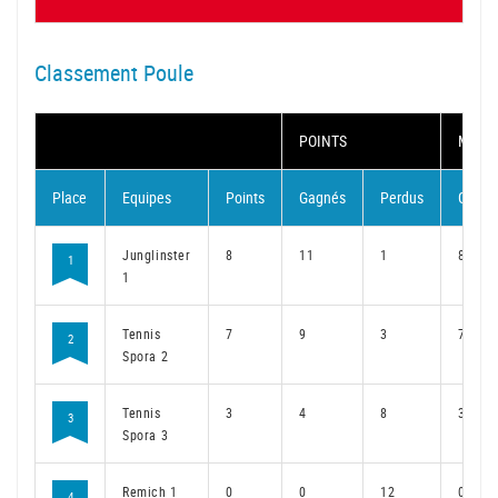
Classement Poule
POINTS
MATC
Place
Equipes
Points
Gagnés
Perdus
Gagné
Junglinster
8
11
1
8
1
1
Tennis
7
9
3
7
2
Spora 2
Tennis
3
4
8
3
3
Spora 3
Remich 1
0
0
12
0
4