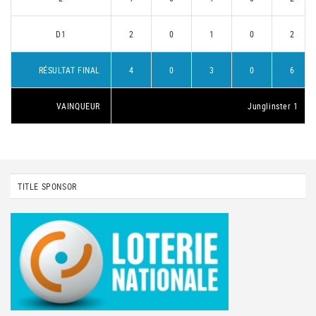
D1
2
0
1
0
2
RÉSULTAT FINAL
4
0
3
0
6
VAINQUEUR
Junglinster 1
TITLE SPONSOR