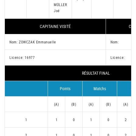
MÜLLER
Joé
CAPITAINE VISITÉ
CAP
Nom: ZOWCZAK Emmanuelle
Nom:
Licence: 16977
Licence:
RÉSULTAT FINAL
Points
Matchs
Se
(A)
(B)
(A)
(B)
(A)
1
1
0
1
0
2
2
1
0
1
0
2