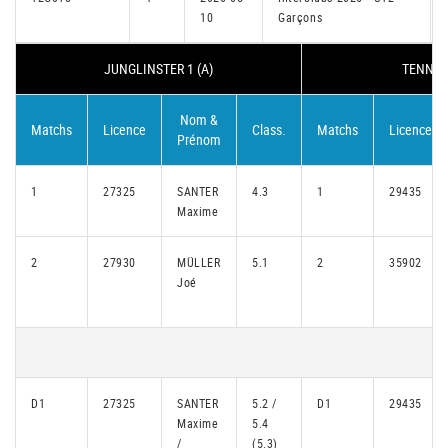
10
Garçons
JUNGLINSTER 1 (A)
TENNIS 
Nom &
Matchs
Licence
Class.
Matchs
Licence
Prénom
1
27325
SANTER
4.3
1
29435
Maxime
2
27930
MÜLLER
5.1
2
35902
Joé
D1
27325
SANTER
5.2 /
D1
29435
Maxime
5.4
/
(5.3)