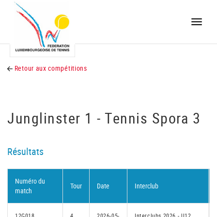
Toggle
naviga
Retour aux compétitions
Junglinster 1 - Tennis Spora 3
Résultats
Numéro du
Tour
Date
Interclub
match
12G018
4
2026-05-
Interclubs 2026 - U12