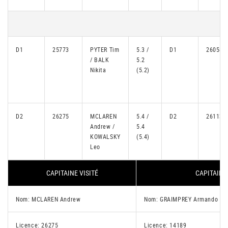
D1
25773
PYTER Tim
5.3 /
D1
26058
/ BALK
5.2
Nikita
(5.2)
D2
26275
MCLAREN
5.4 /
D2
26113
Andrew /
5.4
KOWALSKY
(5.4)
Leo
CAPITAINE VISITÉ
CAPITAINE
Nom: MCLAREN Andrew
Nom: GRAIMPREY Armando Gab
Licence: 26275
Licence: 14189