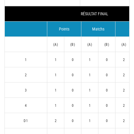
RÉSULTAT FINAL
Points
Matchs
Se
(A)
(B)
(A)
(B)
(A)
1
1
0
1
0
2
2
1
0
1
0
2
3
1
0
1
0
2
4
1
0
1
0
2
D1
2
0
1
0
2