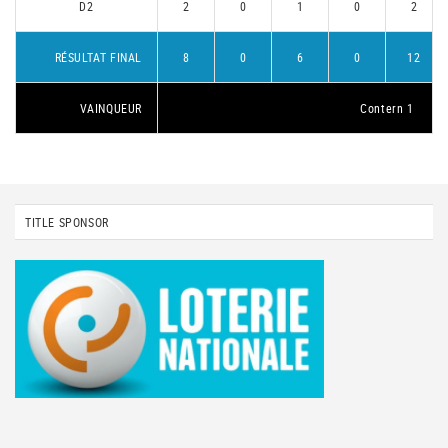
D2
2
0
1
0
2
RÉSULTAT FINAL
8
0
6
0
12
VAINQUEUR
Contern 1
TITLE SPONSOR