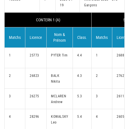
19
Garçons
CONTERN 1 (A)
STE
Nom &
Matchs
Licence
Class.
Matchs
Licence
Prénom
1
25773
PYTER Tim
4.4
1
26885
2
26823
BALK
4.3
2
27627
Nikita
3
26275
MCLAREN
5.3
3
26113
Andrew
4
28296
KOWALSKY
5.4
4
26058
Leo