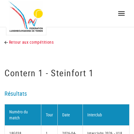
Toggle
naviga
Retour aux compétitions
Contern 1 - Steinfort 1
Résultats
Numéro du
Tour
Date
Interclub
match
18G038
1
2026-04-
Interclubs 2026 - U18