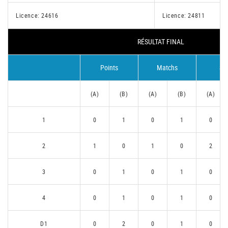
Licence: 24616
Licence: 24811
RÉSULTAT FINAL
Points
Matchs
Se
(A)
(B)
(A)
(B)
(A)
1
0
1
0
1
0
2
1
0
1
0
2
3
0
1
0
1
0
4
0
1
0
1
0
D1
0
2
0
1
0