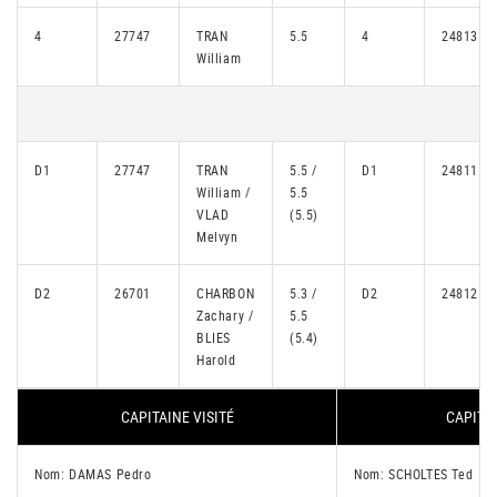
4
27747
TRAN
5.5
4
24813
William
D1
27747
TRAN
5.5 /
D1
24811
William /
5.5
VLAD
(5.5)
Melvyn
D2
26701
CHARBON
5.3 /
D2
24812
Zachary /
5.5
BLIES
(5.4)
Harold
CAPITAINE VISITÉ
CAPITAI
Nom: DAMAS Pedro
Nom: SCHOLTES Ted