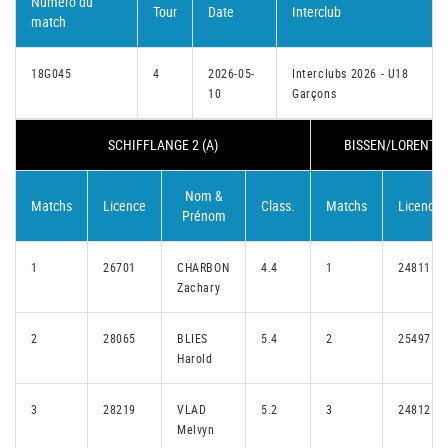
Numéro du
Tour
Date
Interclub
match
18G045
4
2026-05-
Interclubs 2026 - U18
10
Garçons
SCHIFFLANGE 2 (A)
BISSEN/LORENTZW
Nom &
Matchs
Licence
Class.
Matchs
Licence
Prénom
1
26701
CHARBON
4.4
1
24811
Zachary
2
28065
BLIES
5.4
2
25497
Harold
3
28219
VLAD
5.2
3
24812
Melvyn