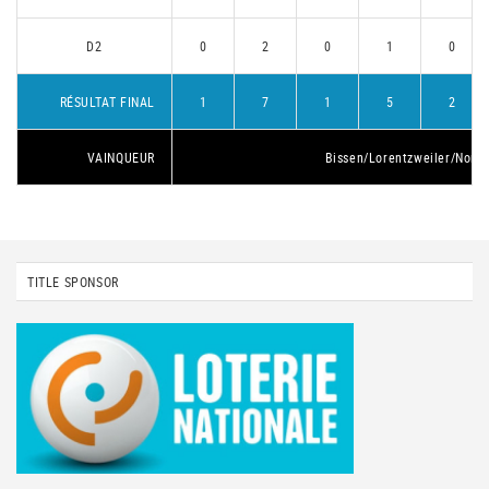
D2
0
2
0
1
0
RÉSULTAT FINAL
1
7
1
5
2
VAINQUEUR
Bissen/Lorentzweiler/Nords
TITLE SPONSOR