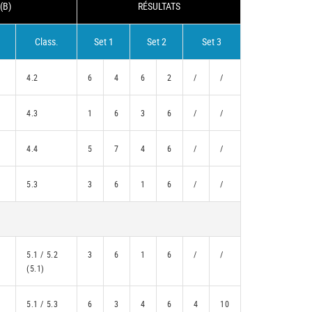
(B)
RÉSULTATS
Class.
Set 1
Set 2
Set 3
4.2
6
4
6
2
/
/
4.3
1
6
3
6
/
/
4.4
5
7
4
6
/
/
5.3
3
6
1
6
/
/
5.1 / 5.2
3
6
1
6
/
/
(5.1)
5.1 / 5.3
6
3
4
6
4
10