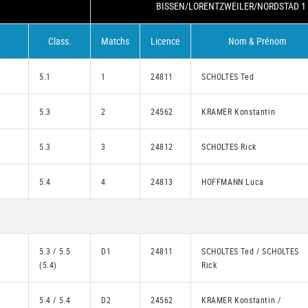
BISSEN/LORENTZWEILER/NORDSTAD 1 
Class.
Matchs
Licence
Nom & Prénom
5.1
1
24811
SCHOLTES Ted
5.3
2
24562
KRAMER Konstantin
5.3
3
24812
SCHOLTES Rick
5.4
4
24813
HOFFMANN Luca
5.3 / 5.5
D1
24811
SCHOLTES Ted / SCHOLTES
(5.4)
Rick
5.4 / 5.4
D2
24562
KRAMER Konstantin /