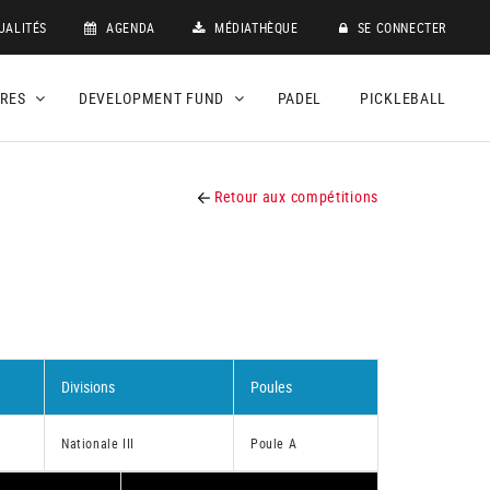
UALITÉS
AGENDA
MÉDIATHÈQUE
SE CONNECTER
DRES
DEVELOPMENT FUND
PADEL
PICKLEBALL
Retour aux compétitions
Divisions
Poules
Nationale III
Poule A