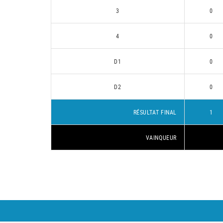
3
0
4
0
D1
0
D2
0
RÉSULTAT FINAL
1
VAINQUEUR