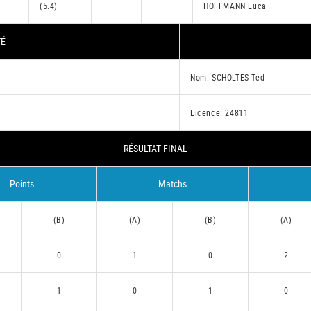
(5.4)
HOFFMANN Luca
TÉ
Nom: SCHOLTES Ted
Licence: 24811
RÉSULTAT FINAL
Points
Matchs
(B)
(A)
(B)
(A)
0
1
0
2
1
0
1
0