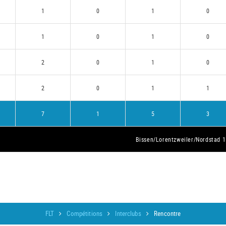
1
0
1
0
1
0
1
0
2
0
1
0
2
0
1
1
7
1
5
3
Bissen/Lorentzweiler/Nordstad 1
FLT
Compétitions
Interclubs
Rencontre