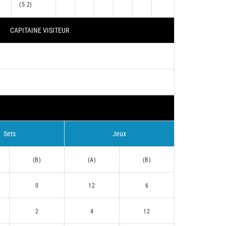
(5.2)
CAPITAINE VISITEUR
Sets
Jeux
(B)
(A)
(B)
0
12
6
2
4
12