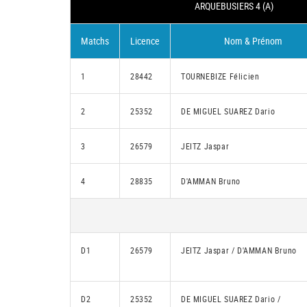
ARQUEBUSIERS 4 (A)
Matchs
Licence
Nom & Prénom
1
28442
TOURNEBIZE Félicien
2
25352
DE MIGUEL SUAREZ Dario
3
26579
JEITZ Jaspar
4
28835
D'AMMAN Bruno
D1
26579
JEITZ Jaspar / D'AMMAN Bruno
D2
25352
DE MIGUEL SUAREZ Dario /