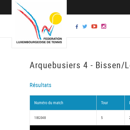
Arquebusiers 4 - Bissen/
Résultats
Numéro du match
Tour
18G048
5