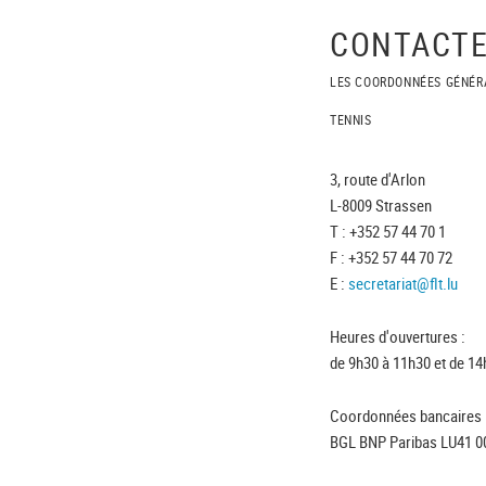
CONTACTE
LES COORDONNÉES GÉNÉR
TENNIS
3, route d'Arlon
L-8009 Strassen
T : +352 57 44 70 1
F : +352 57 44 70 72
E :
secretariat@flt.lu
Heures d'ouvertures :
de 9h30 à 11h30 et de 14
Coordonnées bancaires 
BGL BNP Paribas LU41 0