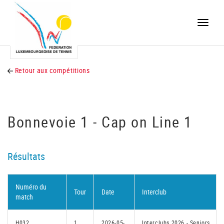
Toggle
naviga
Retour aux compétitions
Bonnevoie 1 - Cap on Line 1
Résultats
Numéro du
Tour
Date
Interclub
match
H032
1
2026-05-
Interclubs 2026 - Seniors