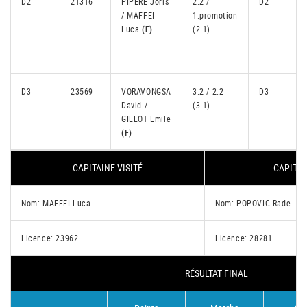
D2
21316
PIPERE Joris
2.2 /
D2
/ MAFFEI
1.promotion
Luca
(F)
(2.1)
D3
23569
VORAVONGSA
3.2 / 2.2
D3
David /
(3.1)
GILLOT Emile
(F)
CAPITAINE VISITÉ
CAPITAI
Nom: MAFFEI Luca
Nom: POPOVIC Rade
Licence: 23962
Licence: 28281
RÉSULTAT FINAL