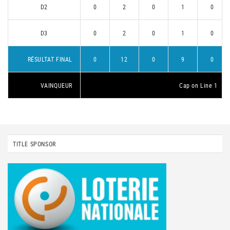
D2
0
2
0
1
0
D3
0
2
0
1
0
RÉSULTAT FINAL
0
12
0
9
0
VAINQUEUR
Cap on Line 1
TITLE SPONSOR