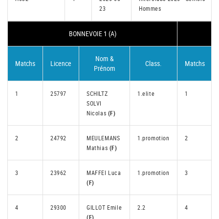
23
Hommes
BONNEVOIE 1 (A)
Nom &
Matchs
Licence
Class.
Matchs
Prénom
1
25797
SCHILTZ
1.elite
1
SOLVI
Nicolas
(F)
2
24792
MEULEMANS
1.promotion
2
Mathias
(F)
3
23962
MAFFEI Luca
1.promotion
3
(F)
4
29300
GILLOT Emile
2.2
4
(F)