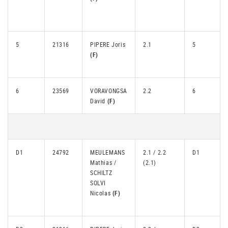
5
21316
PIPERE Joris
2.1
5
(F)
6
23569
VORAVONGSA
2.2
6
David
(F)
D1
24792
MEULEMANS
2.1 / 2.2
D1
Mathias /
(2.1)
SCHILTZ
SOLVI
Nicolas
(F)