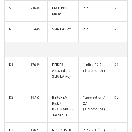
5
21649
MAJERUS
2.2
5
Michel
6
35445
SMAILA Roy
2.2
6
D1
17649
FEIDER
1.elite / 2.2
D1
Alexander /
(1.promotion)
SMAILA Roy
D2
19753
BERCHEM
1.promotion /
D2
Rick /
2.1
KRASNAKOVS
(1.promotion)
Jevgenijs
D3
17623
GELHAUSEN
2.2 / 2.1 (2.1)
D3