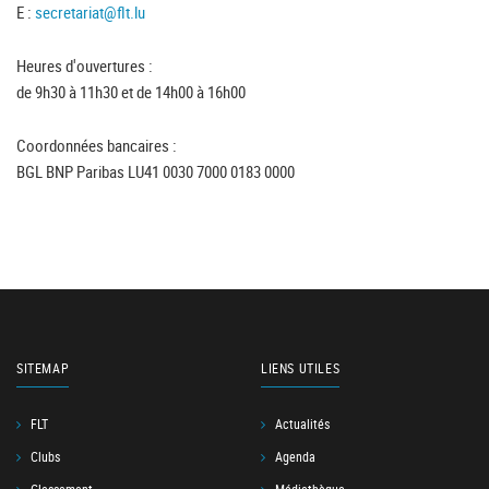
E :
secretariat@flt.lu
Heures d'ouvertures :
de 9h30 à 11h30 et de 14h00 à 16h00
Coordonnées bancaires :
BGL BNP Paribas LU41 0030 7000 0183 0000
SITEMAP
LIENS UTILES
FLT
Actualités
Clubs
Agenda
Classement
Médiathèque