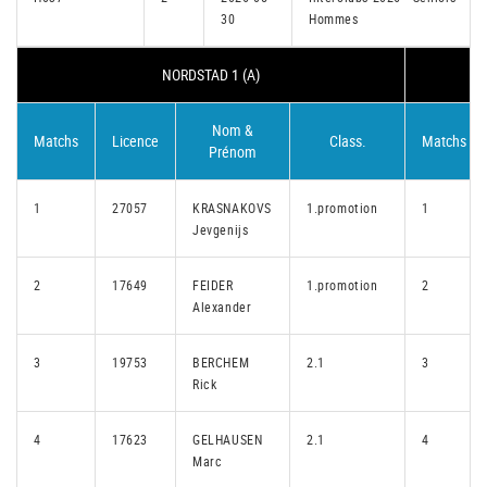
30
Hommes
NORDSTAD 1 (A)
Nom &
Matchs
Licence
Class.
Matchs
Prénom
1
27057
KRASNAKOVS
1.promotion
1
Jevgenijs
2
17649
FEIDER
1.promotion
2
Alexander
3
19753
BERCHEM
2.1
3
Rick
4
17623
GELHAUSEN
2.1
4
Marc