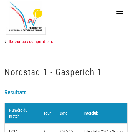
Toggle
naviga
Retour aux compétitions
Nordstad 1 - Gasperich 1
Résultats
Numéro du
Tour
Date
Interclub
match
H037
2
2026-05-
Interclubs 2026 - Seniors