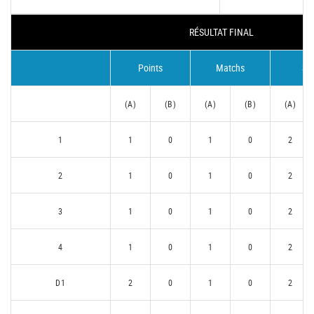
RÉSULTAT FINAL
Points
Matchs
Se
(A)
(B)
(A)
(B)
(A)
1
1
0
1
0
2
2
1
0
1
0
2
3
1
0
1
0
2
4
1
0
1
0
2
D1
2
0
1
0
2