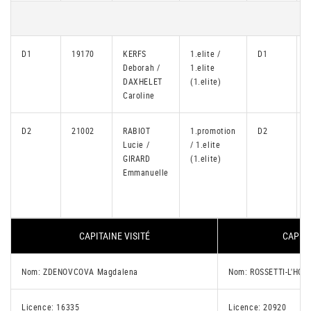
D1
19170
KERFS
1.elite /
D1
Deborah /
1.elite
DAXHELET
(1.elite)
Caroline
D2
21002
RABIOT
1.promotion
D2
Lucie /
/ 1.elite
GIRARD
(1.elite)
Emmanuelle
CAPITAINE VISITÉ
CAPITA
Nom: ZDENOVCOVA Magdalena
Nom: ROSSETTI-L'HOTE
Licence: 16335
Licence: 20920