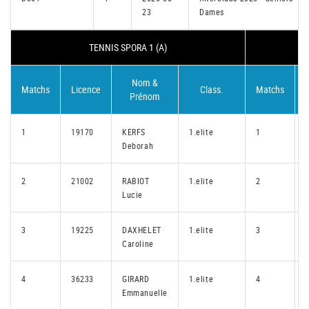
23
Dames
TENNIS SPORA 1 (A)
Nom &
Matchs
Licence
Class.
Matchs
Prénom
1
19170
KERFS
1.elite
1
Deborah
2
21002
RABIOT
1.elite
2
Lucie
3
19225
DAXHELET
1.elite
3
Caroline
4
36233
GIRARD
1.elite
4
Emmanuelle