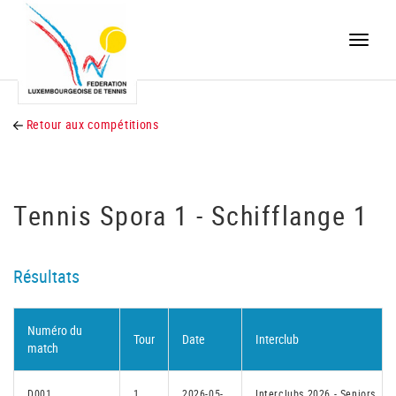
Toggle
naviga
Retour aux compétitions
Tennis Spora 1 - Schifflange 1
Résultats
Numéro du
Tour
Date
Interclub
match
D001
1
2026-05-
Interclubs 2026 - Seniors