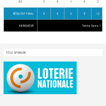
D2
2
0
1
0
2
RÉSULTAT FINAL
8
0
6
0
12
VAINQUEUR
Tennis Spora 1
TITLE SPONSOR