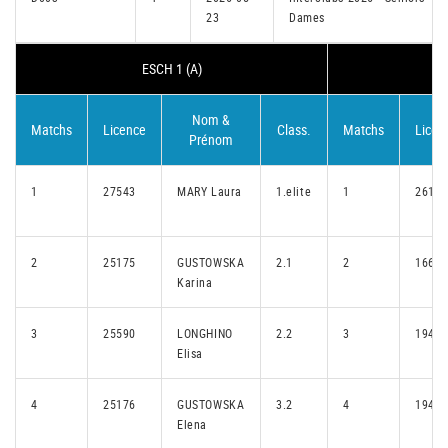
23
Dames
ESCH 1 (A)
G
Nom &
Matchs
Licence
Class.
Matchs
Licen
Prénom
1
27543
MARY Laura
1.elite
1
26183
2
25175
GUSTOWSKA
2.1
2
16603
Karina
3
25590
LONGHINO
2.2
3
19408
Elisa
4
25176
GUSTOWSKA
3.2
4
19409
Elena