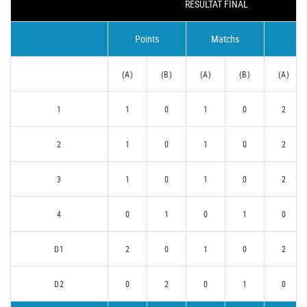
RÉSULTAT FINAL
Points
Matchs
Se
(A)
(B)
(A)
(B)
(A)
1
1
0
1
0
2
2
1
0
1
0
2
3
1
0
1
0
2
4
0
1
0
1
0
D1
2
0
1
0
2
D2
0
2
0
1
0