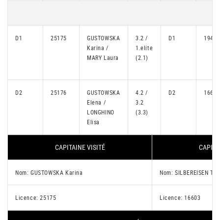
D1
25175
GUSTOWSKA
3.2 /
D1
19408
Karina /
1.elite
MARY Laura
(2.1)
D2
25176
GUSTOWSKA
4.2 /
D2
16603
Elena /
3.2
LONGHINO
(3.3)
Elisa
CAPITAINE VISITÉ
CAPITA
Nom: GUSTOWSKA Karina
Nom: SILBEREISEN Tat
Licence: 25175
Licence: 16603