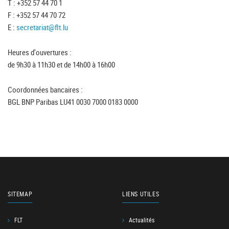
T : +352 57 44 70 1
F : +352 57 44 70 72
E :
secretariat@flt.lu
Heures d'ouvertures :
de 9h30 à 11h30 et de 14h00 à 16h00
Coordonnées bancaires :
BGL BNP Paribas LU41 0030 7000 0183 0000
SITEMAP
LIENS UTILES
FLT
Actualités