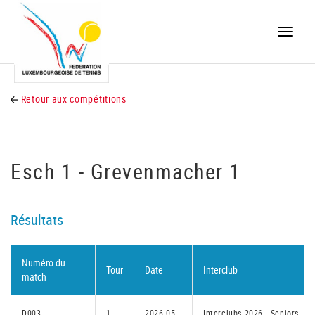
Toggle
naviga
Retour aux compétitions
Esch 1 - Grevenmacher 1
Résultats
Numéro du
Tour
Date
Interclub
match
D003
1
2026-05-
Interclubs 2026 - Seniors