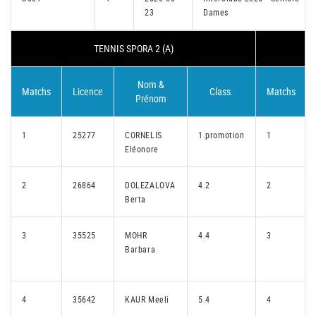
23
Dames
TENNIS SPORA 2 (A)
Nom &
Matchs
Licence
Class.
Matchs
Prénom
1
25277
CORNELIS
1.promotion
1
Eléonore
2
26864
DOLEZALOVA
4.2
2
Berta
3
35525
MOHR
4.4
3
Barbara
4
35642
KAUR Meeli
5.4
4