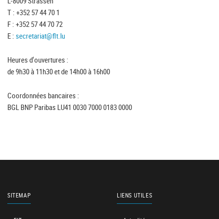
L-8009 Strassen
T : +352 57 44 70 1
F : +352 57 44 70 72
E :
secretariat@flt.lu
Heures d'ouvertures :
de 9h30 à 11h30 et de 14h00 à 16h00
Coordonnées bancaires :
BGL BNP Paribas LU41 0030 7000 0183 0000
SITEMAP
LIENS UTILES