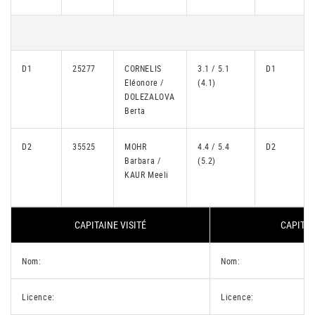
D1
25277
CORNELIS
3.1 / 5.1
D1
Eléonore /
(4.1)
DOLEZALOVA
Berta
D2
35525
MOHR
4.4 / 5.4
D2
Barbara /
(5.2)
KAUR Meeli
CAPITAINE VISITÉ
CAPITAI
Nom:
Nom:
Licence:
Licence: