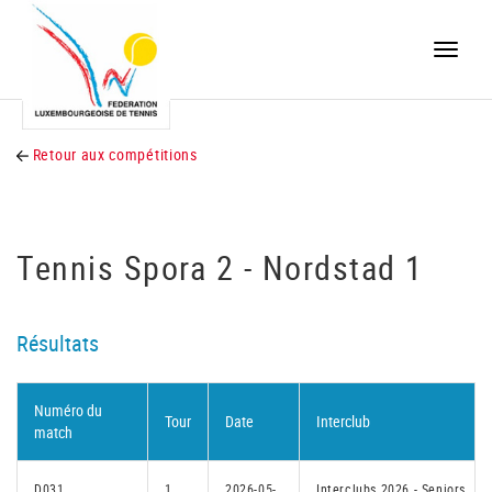
Toggle
naviga
Retour aux compétitions
Tennis Spora 2 - Nordstad 1
Résultats
Numéro du
Tour
Date
Interclub
match
D031
1
2026-05-
Interclubs 2026 - Seniors