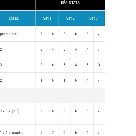
RÉSULTATS
Class.
Set 1
Set 2
Set 3
.promotion
3
6
2
6
/
/
.2
6
4
6
4
/
/
.3
2
6
6
4
6
3
.2
1
6
1
6
/
/
2 / 3.2 (3.2)
2
6
2
6
/
/
.1 / 1.promotion
5
7
0
6
/
/