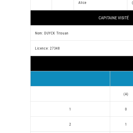
Alice
CAPITAINE VISITÉ
Nom: DUYCK Titouan
Licence: 27348
(A)
1
0
2
1