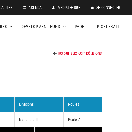
UALITÉS
AGENDA
MÉDIATHÈQUE
SE CONNECTER
DRES
DEVELOPMENT FUND
PADEL
PICKLEBALL
Retour aux compétitions
Divisions
Poules
Nationale II
Poule A