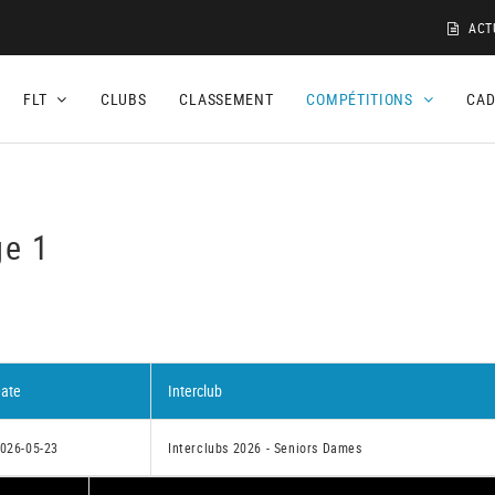
ACT
FLT
CLUBS
CLASSEMENT
COMPÉTITIONS
CA
ge 1
ate
Interclub
026-05-23
Interclubs 2026 - Seniors Dames