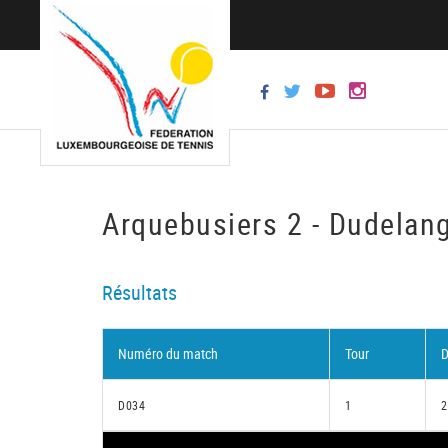
Arquebusiers 2 - Dudelan
Résultats
Numéro du match
Tour
D
D034
1
2