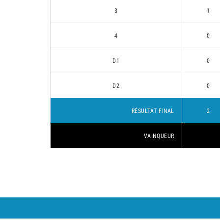
3
1
4
0
D1
0
D2
0
RÉSULTAT FINAL
2
VAINQUEUR