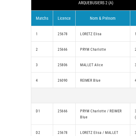
ARQUEBUSIERS 2 (A)
Matchs
Licence
Nom & Prénom
1
25678
LORETZ Elisa
2
25666
PRYM Charlotte
3
25806
MALLET Alice
4
26090
REIMER Blue
D1
25666
PRYM Charlotte / REIMER
Blue
D2
25678
LORETZ Elisa / MALLET