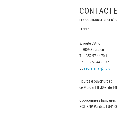
CONTACTE
LES COORDONNÉES GÉNÉR
TENNIS
3, route d'Arlon
L-8009 Strassen
T : +352 57 44 70 1
F : +352 57 44 70 72
E :
secretariat@flt.lu
Heures d'ouvertures :
de 9h30 à 11h30 et de 14
Coordonnées bancaires 
BGL BNP Paribas LU41 0