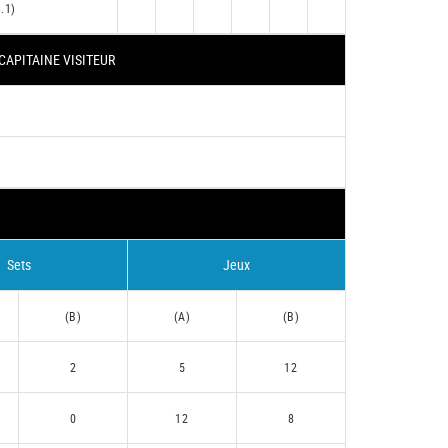
3.1)
CAPITAINE VISITEUR
Sets
Jeux
(B)
(A)
(B)
2
5
12
0
12
8