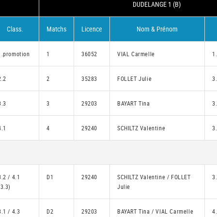
DUDELANGE 1 (B)
Class.
Matchs
Licence
Nom & Prénom
1.promotion
1
36052
VIAL Carmelle
1
2.2
2
35283
FOLLET Julie
3
3.3
3
29203
BAYART Tina
3
4.1
4
29240
SCHILTZ Valentine
3
3.2 / 4.1
D1
29240
SCHILTZ Valentine / FOLLET
3.
(3.3)
Julie
3.1 / 4.3
D2
29203
BAYART Tina / VIAL Carmelle
4