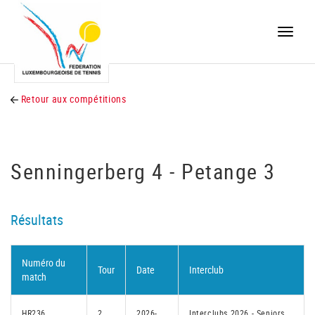
Toggle
naviga
Retour aux compétitions
Senningerberg 4 - Petange 3
Résultats
Numéro du
Tour
Date
Interclub
match
HR236
2
2026-
Interclubs 2026 - Seniors