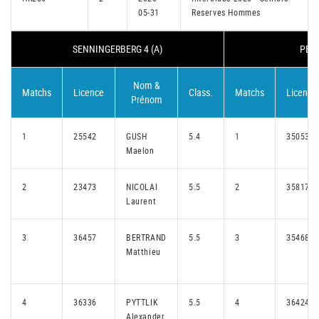
05-31
Reserves Hommes
SENNINGERBERG 4 (A)
PETA
Nom &
Matchs
Licence
Class.
Matchs
Licence
Prénom
1
25542
GUSH
5.4
1
35053
Maelon
2
23473
NICOLAI
5.5
2
35817
Laurent
3
36457
BERTRAND
5.5
3
35468
Matthieu
4
36336
PYTTLIK
5.5
4
36424
Alexander