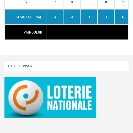
D2
2
0
1
0
2
RÉSULTAT FINAL
4
4
3
3
6
VAINQUEUR
TITLE SPONSOR