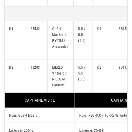
D1
25542
GUSH
5.5 /
D1
35053
Maelon /
5.5
PYTTLIK
(5.5)
Alexander
D2
18203
MERLO
5.5 /
D2
35817
Vittorio /
5.5
NICOLAI
(5.5)
Laurent
CAPITAINE VISITÉ
CAPITAINE V
Nom: GUSH Maelon
Nom: RECHACH TORRENS Antoni
Licence: 25542
Licence: 35468