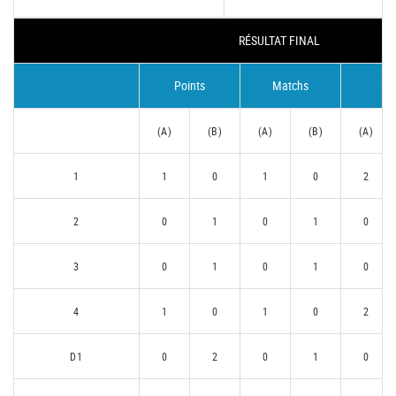
RÉSULTAT FINAL
Points
Matchs
Se
(A)
(B)
(A)
(B)
(A)
1
1
0
1
0
2
2
0
1
0
1
0
3
0
1
0
1
0
4
1
0
1
0
2
D1
0
2
0
1
0