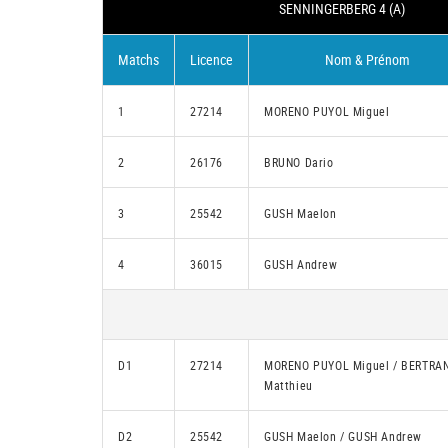
SENNINGERBERG 4 (A)
Matchs
Licence
Nom & Prénom
1
27214
MORENO PUYOL Miguel
2
26176
BRUNO Dario
3
25542
GUSH Maelon
4
36015
GUSH Andrew
D1
27214
MORENO PUYOL Miguel / BERTRA
Matthieu
D2
25542
GUSH Maelon / GUSH Andrew