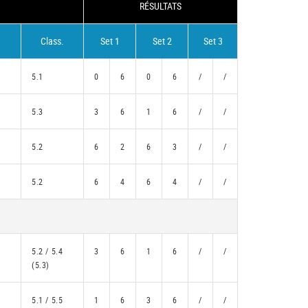
RÉSULTATS
Class.
Set 1
Set 2
Set 3
5.1
0
6
0
6
/
/
5.3
3
6
1
6
/
/
5.2
6
2
6
3
/
/
5.2
6
4
6
4
/
/
5.2 / 5.4
3
6
1
6
/
/
(5.3)
5.1 / 5.5
1
6
3
6
/
/