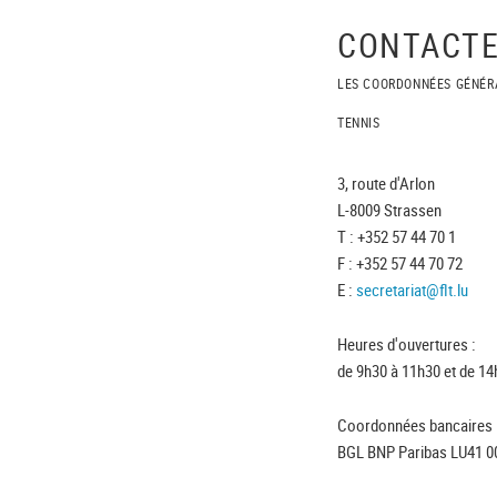
CONTACTE
LES COORDONNÉES GÉNÉR
TENNIS
3, route d'Arlon
L-8009 Strassen
T : +352 57 44 70 1
F : +352 57 44 70 72
E :
secretariat@flt.lu
Heures d'ouvertures :
de 9h30 à 11h30 et de 14
Coordonnées bancaires 
BGL BNP Paribas LU41 0