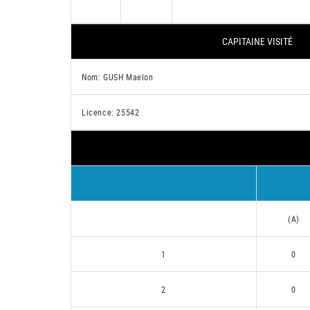
CAPITAINE VISITÉ
Nom: GUSH Maelon
Licence: 25542
(A)
1
0
2
0