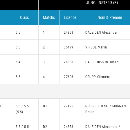
JUNGLINSTER 3 (B)
Class.
Matchs
Licence
Nom & Prénom
5.5
1
24358
DALEIDEN Alexander
5.5
2
35479
VIRDOL Marin
5.4
3
28886
HALLDORSSON Jonas
5.5
4
27606
GRUPP Clemens
ND
5.5 / 5.5
D1
27495
GROSELJ Tadej / MORGAN
(5.5)
Philip
5.5 / 5.5
D2
24358
DALEIDEN Alexander /