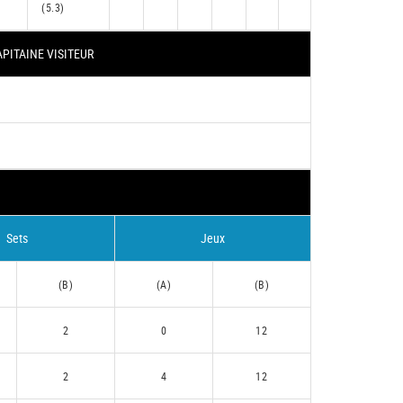
(5.3)
PITAINE VISITEUR
Sets
Jeux
(B)
(A)
(B)
2
0
12
2
4
12