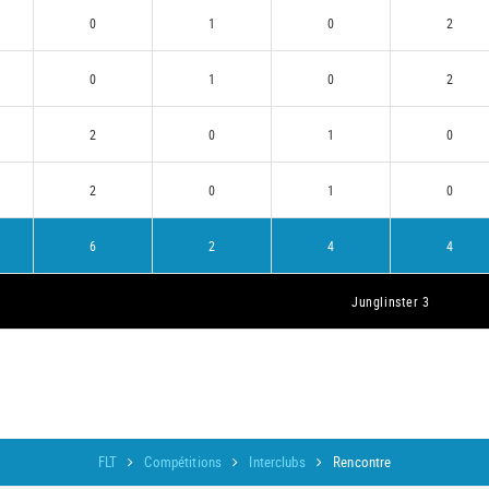
0
1
0
2
0
1
0
2
2
0
1
0
2
0
1
0
6
2
4
4
Junglinster 3
FLT
Compétitions
Interclubs
Rencontre