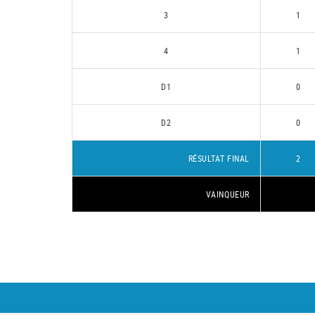
3
1
4
1
D1
0
D2
0
RÉSULTAT FINAL
2
VAINQUEUR