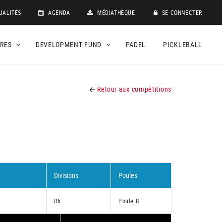
UALITÉS
AGENDA
MÉDIATHÈQUE
SE CONNECTER
DRES
DEVELOPMENT FUND
PADEL
PICKLEBALL
Retour aux compétitions
Divisions
Poules
R6
Poule B