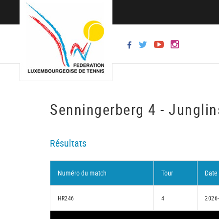
Senningerberg 4 - Junglin
Résultats
Numéro du match
Tour
Date
HR246
4
2026