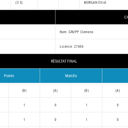
(5.5)
MORGAN Elliot
CA
Nom: GRUPP Clemens
Licence: 27606
RÉSULTAT FINAL
Points
Matchs
(B)
(A)
(B)
(A)
1
0
1
0
1
0
1
0