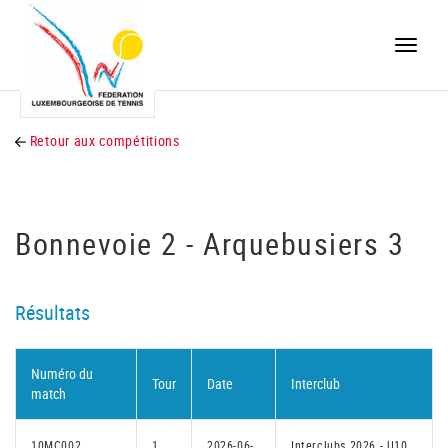
Toggle
naviga
Retour aux compétitions
Bonnevoie 2 - Arquebusiers 3
Résultats
Numéro du
Tour
Date
Interclub
match
10MC002
1
2026-06-
Interclubs 2026 - U10