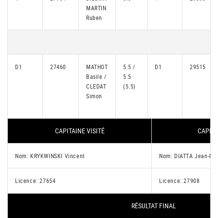
MARTIN
Ruben
D1
27460
MATHOT
5.5 /
D1
29515
Basile /
5.5
CLEDAT
(5.5)
Simon
CAPITAINE VISITÉ
CAPITA
Nom: KRYKWINSKI Vincent
Nom: DIATTA Jean-Phi
Licence: 27654
Licence: 27908
RÉSULTAT FINAL