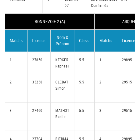
07
Confirmés
BONNEVOIE 2 (A)
ARQUEBUS
Nom &
Matchs
Licence
Class.
Matchs
Licence
Prénom
1
27850
KERGER
5.5
1
29895
Raphaël
2
35258
CLEDAT
5.5
2
29515
Simon
3
27460
MATHOT
5.5
3
29515
Basile
4
27704
BIEDMA
5.5
4
29895