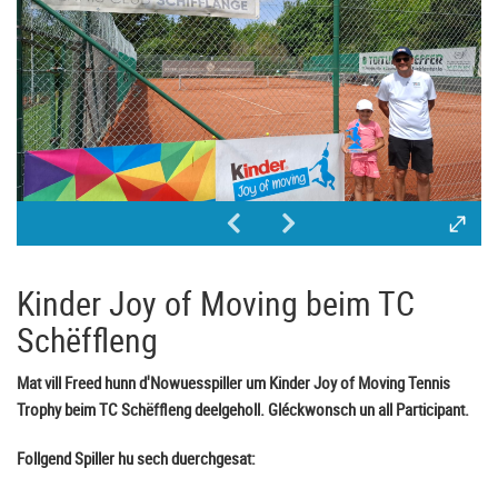
Kinder Joy of Moving beim TC
Schëffleng
Mat vill Freed hunn d'Nowuesspiller um Kinder Joy of Moving Tennis
Trophy beim TC Schëffleng deelgeholl. Gléckwonsch un all Participant.
Follgend Spiller hu sech duerchgesat: