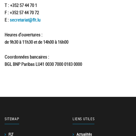
T : +352 57 44 70 1
F : +352 57 44 70 72
E :
secretariat@flt.lu
Heures d'ouvertures :
de 9h30 à 11h30 et de 14h00 à 16h00
Coordonnées bancaires :
BGL BNP Paribas LU41 0030 7000 0183 0000
SITEMAP
LIENS UTILES
FLT
Actualités