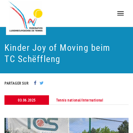
Toggle
naviga
Kinder Joy of Moving beim
TC Schëffleng
PARTAGER SUR
03.06.2025
Tennis national/international