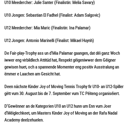
U10 Meedercher: Julie Santer (Finalistin: Melia Savary)
U10 Jongen: Sebastian El Fadhel (Finalist: Adam Salgovic)
U12 Meedercher: Mia Maric (Finalistin: Ina Palamar)
U12 Jongen: Antonio Marinelli (Finalist: Mikael Huynh)
De Fair-play-Trophy ass un d'Mia Palamar gaangen, dat déi ganz Woch
iwwer eng virbildlech Attitüd hat, Respekt géigeniwwer dem Géigner
gewisen huet, och a spannende Momenter eng positiv Ausstralung an
ëmmer e Laachen am Gesicht hat.
Deen nächste Kinder Joy of Moving Tennis Trophy fir U10- an U12-Spiller
gëtt vum 30. August bis de 7. September vum TC Péiteng organiséiert.
D'Gewënner an de Kategorien U10 an U12 hunn um Enn vum Joer
d'Méiglechkeet, um Masters Kinder Joy of Moving an der Rafa Nadal
Academy deelzehuelen.