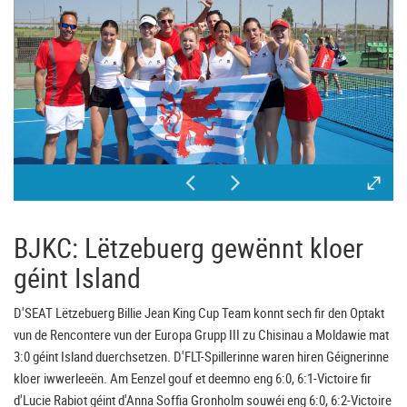
BJKC: Lëtzebuerg gewënnt kloer
géint Island
D'SEAT Lëtzebuerg Billie Jean King Cup Team konnt sech fir den Optakt
vun de Rencontere vun der Europa Grupp III zu Chisinau a Moldawie mat
3:0 géint Island duerchsetzen. D'FLT-Spillerinne waren hiren Géignerinne
kloer iwwerleeën. Am Eenzel gouf et deemno eng 6:0, 6:1-Victoire fir
d'Lucie Rabiot géint d'Anna Soffia Gronholm souwéi eng 6:0, 6:2-Victoire