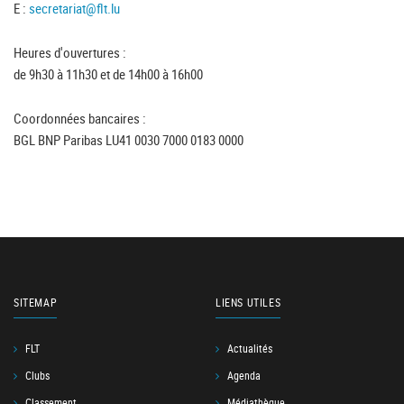
E :
secretariat@flt.lu
Heures d'ouvertures :
de 9h30 à 11h30 et de 14h00 à 16h00
Coordonnées bancaires :
BGL BNP Paribas LU41 0030 7000 0183 0000
SITEMAP
LIENS UTILES
FLT
Actualités
Clubs
Agenda
Classement
Médiathèque