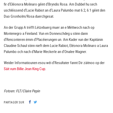
fir d'Eléonora Molinaro géint d'Bryndis Rosa. Am Dubbel hu sech
uschléissend d'Lucie Rabiot an d'Laura Palumbo mat 6:2, 6:1 géint den
Duo Gronholm/Rosa duerchgesat.
An der Grupp A trëfft Lëtzebuerg muer an e Mëttwoch nach op
Montenegro a Finnland. Vun en Donneschdeg u stinn dann
d'Renconteren ëmm d'Placéierungen un. Am Kader vun der Kapitänin
Claudine Schaul stinn nieft dem Lucie Rabiot, Eléonora Molinaro a Laura
Palumbo och nach d'Marie Weckerle an d'Onalee Wagner.
Weider Informatiounen esou wéi d'Resultater fannt Dir zäitnoo op der
Säit vum Billie Jean King Cup
.
Fotoen: FLT/Claire Pepin
PARTAGER SUR