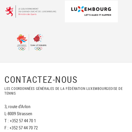
CONTACTEZ-NOUS
LES COORDONNÉES GÉNÉRALES DE LA FÉDÉRATION LUXEMBOURGEOISE DE
TENNIS
3, route d'Arlon
L-8009 Strassen
T : +352 57 44 70 1
F : +352 57 44 70 72