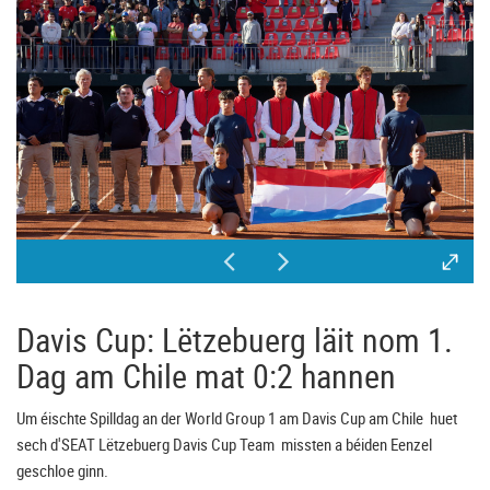
Davis Cup: Lëtzebuerg läit nom 1.
Dag am Chile mat 0:2 hannen
Um éischte Spilldag an der World Group 1 am Davis Cup am Chile huet
sech d'SEAT Lëtzebuerg Davis Cup Team missten a béiden Eenzel
geschloe ginn.