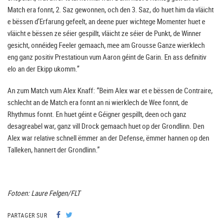
Match era fonnt, 2. Saz gewonnen, och den 3. Saz, do huet him da vläicht
e bëssen d’Erfarung gefeelt, an deene puer wichtege Momenter huet e
vläicht e bëssen ze séier gespillt, vläicht ze séier de Punkt, de Winner
gesicht, onnéideg Feeler gemaach, mee am Grousse Ganze wierklech
eng ganz positiv Prestatioun vum Aaron géint de Garin. En ass definitiv
elo an der Ekipp ukomm.”
An zum Match vum Alex Knaff: “Beim Alex war et e bëssen de Contraire,
schlecht an de Match era fonnt an ni wierklech de Wee fonnt, de
Rhythmus fonnt. En huet géint e Géigner gespillt, deen och ganz
desagreabel war, ganz vill Drock gemaach huet op der Grondlinn. Den
Alex war relative schnell ëmmer an der Defense, ëmmer hannen op den
Talleken, hannert der Grondlinn.”
Fotoen: Laure Felgen/FLT
PARTAGER SUR