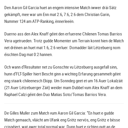
Den Aaron Gil Garcia huet an engem intensive Match iwwer dräi Sätz
gekämpft, mee war um Enn mat 2:6, 7:6, 2:6 dem Christian Garin,
Nummer 124 am ATP-Ranking, ënnerleeën.
Duerno ass den Alex Knaff géint den erfuerene Chilenen Tomas Barrios
Vera ugetrueden. Trotz gudde Momenter um Terrain konnt hien de Match
net dréinen an huet mat 1:6, 2:6 verluer. Domadder läit Lëtzebuerg nom
éischten Dag mat 0:2 hannen.
Och wann d’Resultater net zu Gonschte vu Lëtzebuerg ausgefall sinn,
hunn d’FLT-Spiller hiert Bescht ginn a wichteg Erfarung gesammelt géint
eng staark chileenesch Ekipp. Um Sonndeg geet et um 16 Auer Lokalzäit
(21 Auer Lëtzebuerger Zäit) weider mam Dubbel vum Alex Knaff an dem
Raphael Calzi géint den Duo Matias Soto/Tomas Barrios Vera.
De Gilles Muller zum Match vum Aaron Gil Garcia: “En huet e gudde
Match gemaach, vläicht am Ufank eng Grëtz nervös, eng Grëtz e bësse
crispéiert, wat awer total normal war. Dunn huet e richteg gutt an de