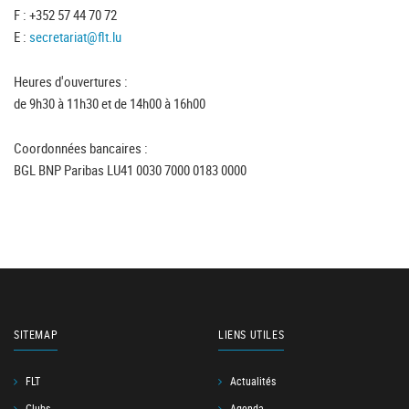
F : +352 57 44 70 72
E :
secretariat@flt.lu
Heures d'ouvertures :
de 9h30 à 11h30 et de 14h00 à 16h00
Coordonnées bancaires :
BGL BNP Paribas LU41 0030 7000 0183 0000
SITEMAP
LIENS UTILES
FLT
Actualités
Clubs
Agenda