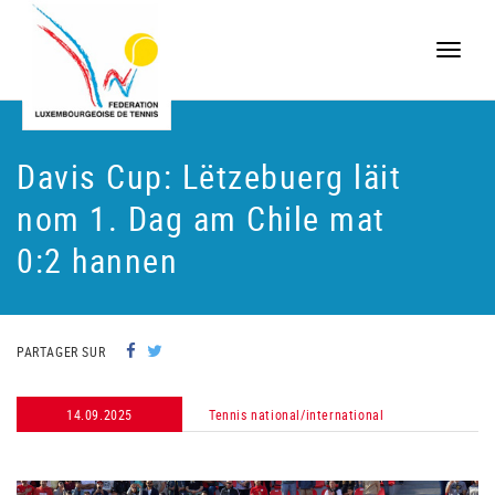
Toggle
naviga
Davis Cup: Lëtzebuerg läit
nom 1. Dag am Chile mat
0:2 hannen
PARTAGER SUR
14.09.2025
Tennis national/international