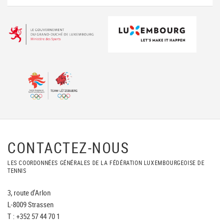
CONTACTEZ-NOUS
LES COORDONNÉES GÉNÉRALES DE LA FÉDÉRATION LUXEMBOURGEOISE DE
TENNIS
3, route d'Arlon
L-8009 Strassen
T : +352 57 44 70 1