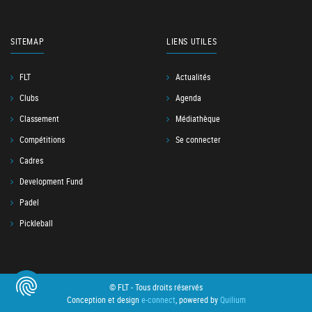
SITEMAP
LIENS UTILES
FLT
Actualités
Clubs
Agenda
Classement
Médiathèque
Compétitions
Se connecter
Cadres
Development Fund
Padel
Pickleball
© FLT - Tous droits réservés
Conception et design
e-connect
, powered by
Quilium