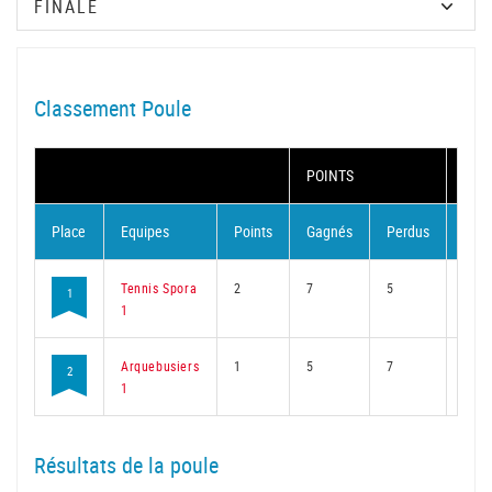
Classement Poule
POINTS
MAT
Place
Equipes
Points
Gagnés
Perdus
Gag
Tennis Spora
2
7
5
5
1
1
Arquebusiers
1
5
7
4
2
1
Résultats de la poule