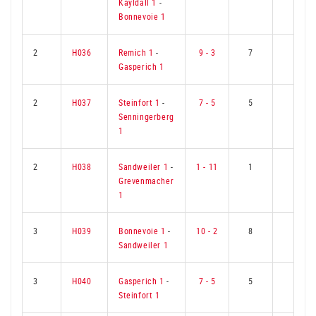
Kayldall 1
-
Bonnevoie 1
2
H036
Remich 1
-
9 - 3
7
2
Gasperich 1
2
H037
Steinfort 1
-
7 - 5
5
4
Senningerberg
1
2
H038
Sandweiler 1
-
1 - 11
1
8
Grevenmacher
1
3
H039
Bonnevoie 1
-
10 - 2
8
1
Sandweiler 1
3
H040
Gasperich 1
-
7 - 5
5
4
Steinfort 1