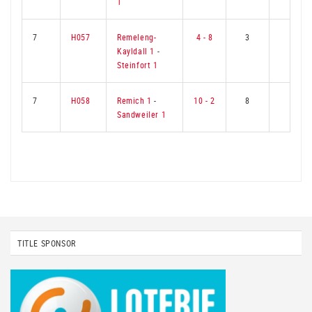
1
7
H057
Remeleng-
4 - 8
3
6
Kayldall 1
-
Steinfort 1
7
H058
Remich 1
-
10 - 2
8
1
Sandweiler 1
TITLE SPONSOR