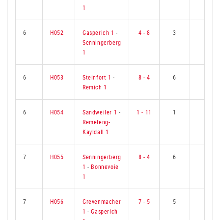
1
6
H052
Gasperich 1
-
4 - 8
3
6
Senningerberg
1
6
H053
Steinfort 1
-
8 - 4
6
3
Remich 1
6
H054
Sandweiler 1
-
1 - 11
1
8
Remeleng-
Kayldall 1
7
H055
Senningerberg
8 - 4
6
3
1
-
Bonnevoie
1
7
H056
Grevenmacher
7 - 5
5
4
1
-
Gasperich