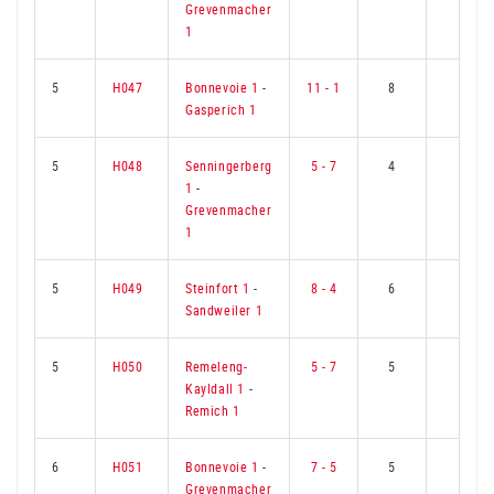
Grevenmacher
1
5
H047
Bonnevoie 1
-
11 - 1
8
1
Gasperich 1
5
H048
Senningerberg
5 - 7
4
5
1
-
Grevenmacher
1
5
H049
Steinfort 1
-
8 - 4
6
3
Sandweiler 1
5
H050
Remeleng-
5 - 7
5
4
Kayldall 1
-
Remich 1
6
H051
Bonnevoie 1
-
7 - 5
5
4
Grevenmacher