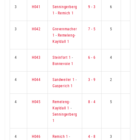
3
H041
Senningerberg
9 - 3
6
3
1
-
Remich 1
3
H042
Grevenmacher
7 - 5
5
4
1
-
Remeleng-
Kayldall 1
4
H043
Steinfort 1
-
6 - 6
4
5
Bonnevoie 1
4
H044
Sandweiler 1
-
3 - 9
2
7
Gasperich 1
4
H045
Remeleng-
8 - 4
5
4
Kayldall 1
-
Senningerberg
1
4
H046
Remich 1
-
4 - 8
3
6