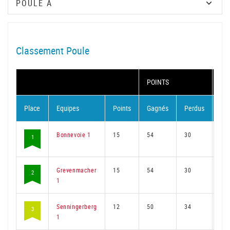
Classement Poule
POINTS
MA
Place
Equipes
Points
Gagnés
Perdus
Ga
Bonnevoie 1
15
54
30
40
1
Grevenmacher
15
54
30
40
2
1
Senningerberg
12
50
34
38
3
1