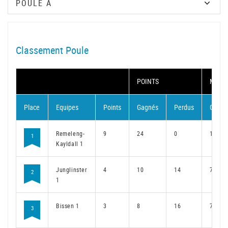
Classement Poule
POINTS
MATC
Place
Equipes
Points
Gagnés
Perdus
Gagné
Remeleng-
9
24
0
18
1
Kayldall 1
Junglinster
4
10
14
7
2
1
Bissen 1
3
8
16
7
3