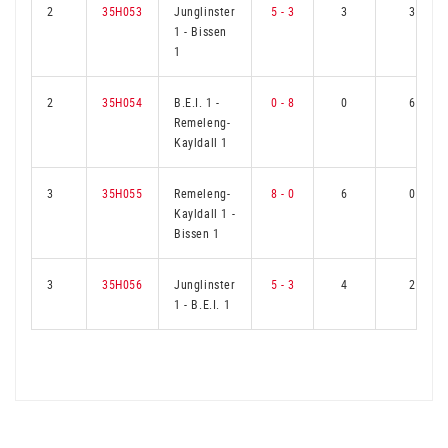
2
35H053
Junglinster
5 - 3
3
3
1
-
Bissen
1
2
35H054
B.E.I. 1
-
0 - 8
0
6
Remeleng-
Kayldall 1
3
35H055
Remeleng-
8 - 0
6
0
Kayldall 1
-
Bissen 1
3
35H056
Junglinster
5 - 3
4
2
1
-
B.E.I. 1