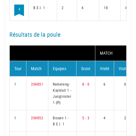
B.E.I. 1
2
6
18
4
4
Résultats de la poule
MATCH
Tour
Match
Equipes
Score
Visité
Visiteur
1
35H051
Remeleng-
8 - 0
6
0
Kayldall 1
-
Junglinster
1
(F)
1
35H052
Bissen 1
-
5 - 3
4
2
B.E.I. 1