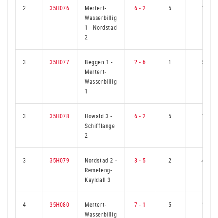
2
35H076
Mertert-
6 - 2
5
1
Wasserbillig
1
-
Nordstad
2
3
35H077
Beggen 1
-
2 - 6
1
5
Mertert-
Wasserbillig
1
3
35H078
Howald 3
-
6 - 2
5
1
Schifflange
2
3
35H079
Nordstad 2
-
3 - 5
2
4
Remeleng-
Kayldall 3
4
35H080
Mertert-
7 - 1
5
1
Wasserbillig