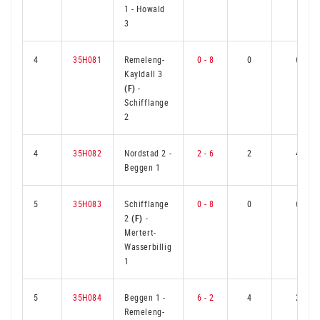
1
-
Howald
3
4
35H081
Remeleng-
0 - 8
0
6
Kayldall 3
(F)
-
Schifflange
2
4
35H082
Nordstad 2
-
2 - 6
2
4
Beggen 1
5
35H083
Schifflange
0 - 8
0
6
2
(F)
-
Mertert-
Wasserbillig
1
5
35H084
Beggen 1
-
6 - 2
4
2
Remeleng-