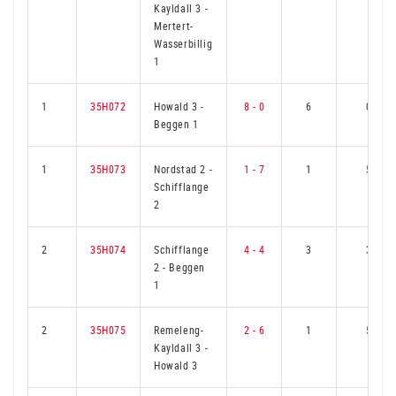
Kayldall 3
-
Mertert-
Wasserbillig
1
1
35H072
Howald 3
-
8 - 0
6
0
Beggen 1
1
35H073
Nordstad 2
-
1 - 7
1
5
Schifflange
2
2
35H074
Schifflange
4 - 4
3
3
2
-
Beggen
1
2
35H075
Remeleng-
2 - 6
1
5
Kayldall 3
-
Howald 3