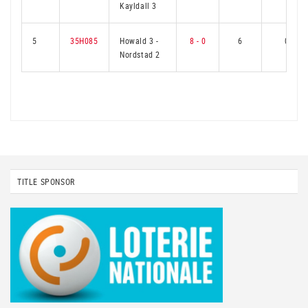
Kayldall 3
5
35H085
Howald 3
-
8 - 0
6
0
Nordstad 2
TITLE SPONSOR