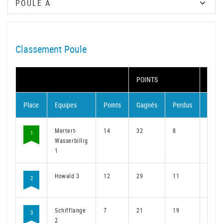
Classement Poule
POINTS
MAT
Place
Equipes
Points
Gagnés
Perdus
Gagn
Mertert-
14
32
8
25
1
Wasserbillig
1
Howald 3
12
29
11
23
2
Schifflange
7
21
19
15
3
2