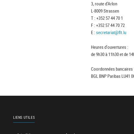
3, route d'Arlon
L-8009 Strassen
T : +352 57 44 70 1
F : +352 57 44 70 72
E :
secretariat@flt.lu
Heures d'ouvertures :
de 9h30 à 11h30 et de 14
Coordonnées bancaires 
BGL BNP Paribas LU41 0
LIENS UTILES