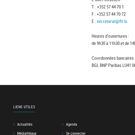
T : +352 57 44 70 1
F : +352 57 44 70 72
E :
secretariat@flt.lu
Heures d'ouvertures :
de 9h30 à 11h30 et de 14
Coordonnées bancaires 
BGL BNP Paribas LU41 0
LIENS UTILES
Actualités
Agenda
Médiathèque
Se connecter