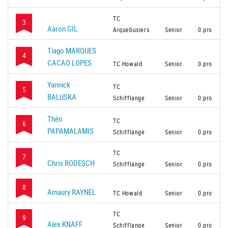
TC
3
Aaron GIL
Arquebusiers
Senior
0.pro
Tiago MARQUES
4
CACAO LOPES
TC Howald
Senior
0.pro
Yannick
TC
5
BALUSKA
Schifflange
Senior
0.pro
Théo
TC
6
PAPAMALAMIS
Schifflange
Senior
0.pro
TC
7
Chris RODESCH
Schifflange
Senior
0.pro
8
Amaury RAYNEL
TC Howald
Senior
0.pro
TC
9
Alex KNAFF
Schifflange
Senior
0.pro