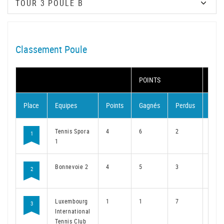
Classement Poule
POINTS
MAT
Place
Equipes
Points
Gagnés
Perdus
Gag
Tennis Spora
4
6
2
4
1
1
Bonnevoie 2
4
5
3
4
2
Luxembourg
1
1
7
1
3
International
Tennis Club