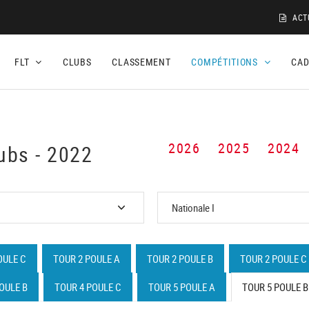
ACT
FLT
CLUBS
CLASSEMENT
COMPÉTITIONS
CA
2026
2025
2024
ubs - 2022
OULE C
TOUR 2 POULE A
TOUR 2 POULE B
TOUR 2 POULE C
OULE B
TOUR 4 POULE C
TOUR 5 POULE A
TOUR 5 POULE B