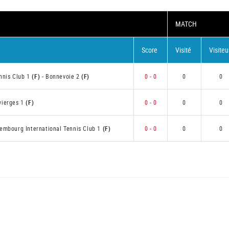
MATCH
Score
Visité
Visiteu
nnis Club 1
(F)
-
Bonnevoie 2
(F)
0 - 0
0
0
svierges 1
(F)
0 - 0
0
0
embourg International Tennis Club 1
(F)
0 - 0
0
0