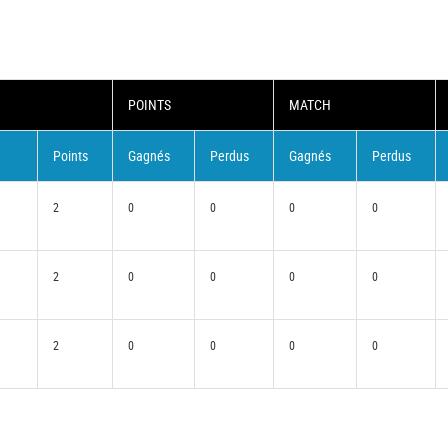
POINTS
MATCH
Points
Gagnés
Perdus
Gagnés
Perdus
2
0
0
0
0
2
0
0
0
0
2
0
0
0
0