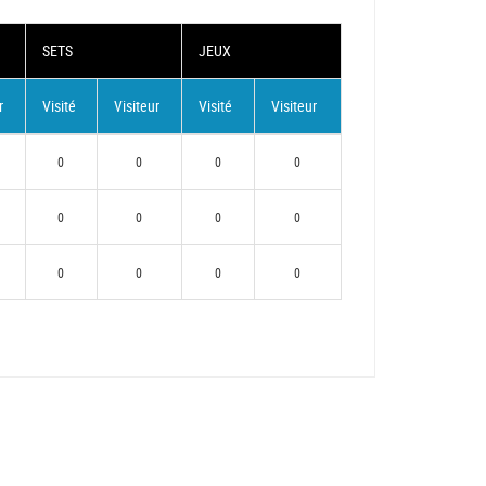
SETS
JEUX
r
Visité
Visiteur
Visité
Visiteur
0
0
0
0
0
0
0
0
0
0
0
0