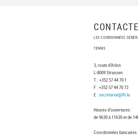
CONTACTE
LES COORDONNÉES GÉNÉR
TENNIS
3, route d'Arlon
L-8009 Strassen
T : +352 57 44 70 1
F : +352 57 44 70 72
E :
secretariat@flt.lu
Heures d'ouvertures :
de 9h30 à 11h30 et de 14
Coordonnées bancaires 