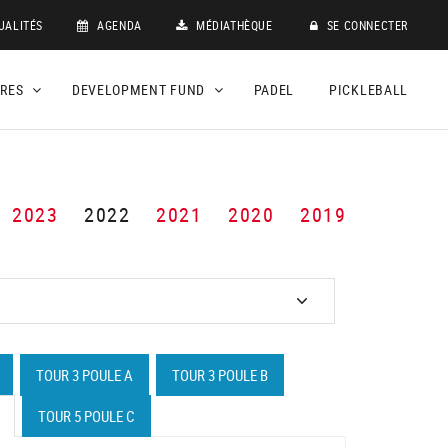
UALITÉS
AGENDA
MÉDIATHÈQUE
SE CONNECTER
DRES
DEVELOPMENT FUND
PADEL
PICKLEBALL
2023
2022
2021
2020
2019
TOUR 3 POULE A
TOUR 3 POULE B
TOUR 5 POULE C