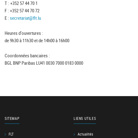
T : +352 57 44 70 1
F : +352 57 44 70 72
E :
secretariat@flt.lu
Heures d'ouvertures :
de 9h30 à 11h30 et de 14h00 à 16h00
Coordonnées bancaires :
BGL BNP Paribas LU41 0030 7000 0183 0000
SITEMAP
LIENS UTILES
FLT
Actualités