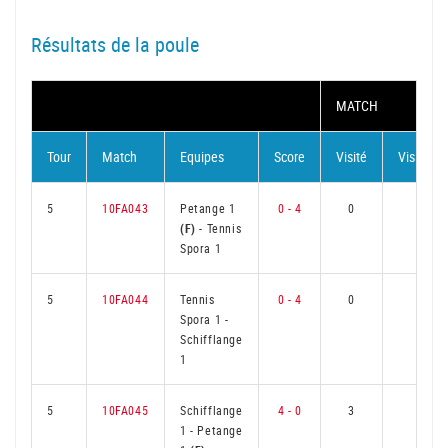
Résultats de la poule
MATCH
Tour
Match
Equipes
Score
Visité
Visiteur
5
10FA043
Petange 1
0 - 4
0
3
(F)
-
Tennis
Spora 1
5
10FA044
Tennis
0 - 4
0
3
Spora 1
-
Schifflange
1
5
10FA045
Schifflange
4 - 0
3
0
1
-
Petange