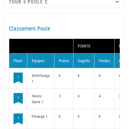
Classement Poule
POINTS
MATC
Place
Equipes
Points
Gagnés
Perdus
Gagné
Schifflange
6
8
0
6
1
1
Tennis
3
4
4
3
2
Spora 1
Petange 1
0
0
8
0
3