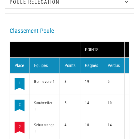
Classement Poule
POINTS
MAT
Place
Equipes
Points
Gagnés
Perdus
Gagn
Bonnevoie 1
8
19
5
14
1
Sandweiler
5
14
10
10
2
1
Schuttrange
4
10
14
8
3
1