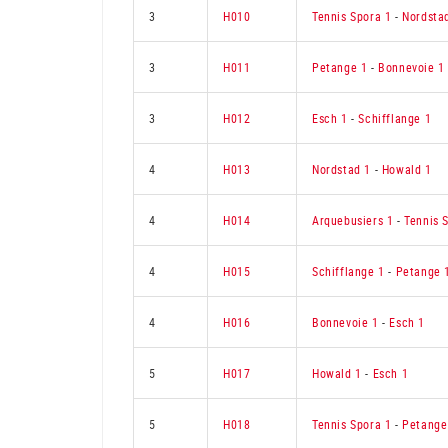
3
H010
Tennis Spora 1
-
Nordsta
3
H011
Petange 1
-
Bonnevoie 1
3
H012
Esch 1
-
Schifflange 1
4
H013
Nordstad 1
-
Howald 1
4
H014
Arquebusiers 1
-
Tennis 
4
H015
Schifflange 1
-
Petange 
4
H016
Bonnevoie 1
-
Esch 1
5
H017
Howald 1
-
Esch 1
5
H018
Tennis Spora 1
-
Petange