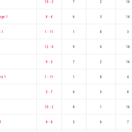
10 - 2
7
2
16
nge 1
8 - 4
6
3
14
 1
1 - 11
1
8
3
12 - 0
9
0
18
9 - 3
7
2
16
ra 1
1 - 11
1
8
4
5 - 7
4
5
8
10 - 2
8
1
16
 1
4 - 8
3
6
7