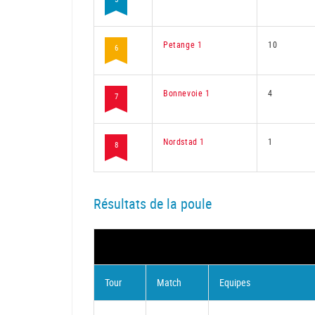
Petange 1
10
6
Bonnevoie 1
4
7
Nordstad 1
1
8
Résultats de la poule
Tour
Match
Equipes