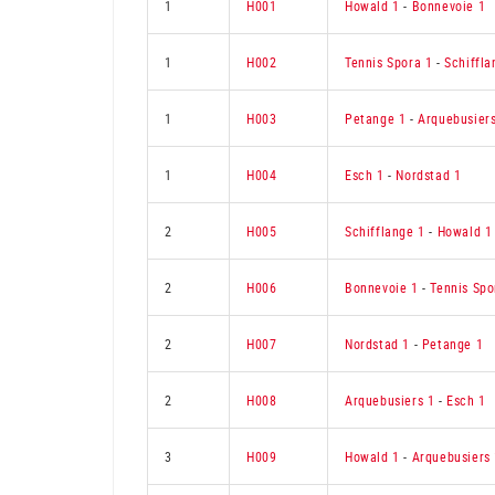
1
H001
Howald 1
-
Bonnevoie 1
1
H002
Tennis Spora 1
-
Schiffla
1
H003
Petange 1
-
Arquebusiers
1
H004
Esch 1
-
Nordstad 1
2
H005
Schifflange 1
-
Howald 1
2
H006
Bonnevoie 1
-
Tennis Spo
2
H007
Nordstad 1
-
Petange 1
2
H008
Arquebusiers 1
-
Esch 1
3
H009
Howald 1
-
Arquebusiers