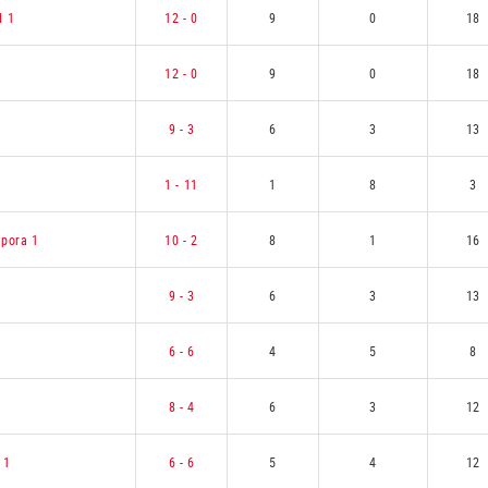
d 1
12 - 0
9
0
18
12 - 0
9
0
18
9 - 3
6
3
13
1 - 11
1
8
3
Spora 1
10 - 2
8
1
16
1
9 - 3
6
3
13
6 - 6
4
5
8
8 - 4
6
3
12
 1
6 - 6
5
4
12