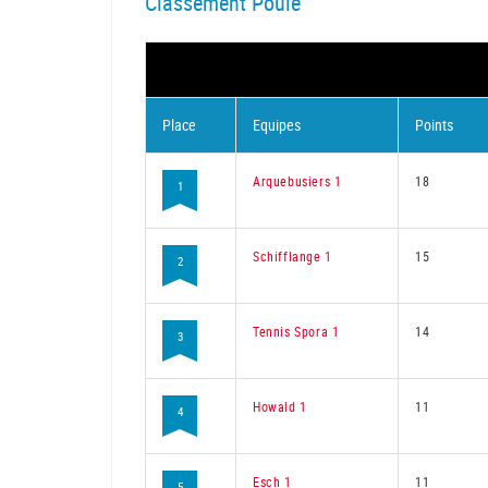
Classement Poule
Place
Equipes
Points
Arquebusiers 1
18
1
Schifflange 1
15
2
Tennis Spora 1
14
3
Howald 1
11
4
Esch 1
11
5