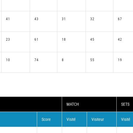
41
43
31
32
67
23
61
18
45
42
10
74
8
55
19
MATCH
SETS
Score
Visité
Visiteur
Visité