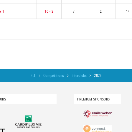
e 1
10 - 2
7
2
14
FLT
Compétitions
Interclubs
2025
SORS
PREMIUM SPONSORS