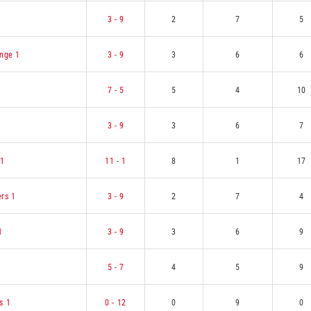
1
3 - 9
2
7
5
ange 1
3 - 9
3
6
6
7 - 5
5
4
10
3 - 9
3
6
7
 1
11 - 1
8
1
17
rs 1
3 - 9
2
7
4
1
3 - 9
3
6
9
5 - 7
4
5
9
s 1
0 - 12
0
9
0