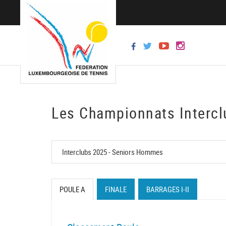
Les Championnats Intercl
POULE A
FINALE
BARRAGES I-II