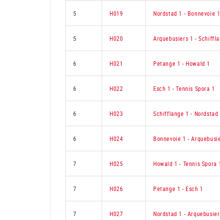
5
H019
Nordstad 1
-
Bonnevoie 
5
H020
Arquebusiers 1
-
Schiffl
6
H021
Petange 1
-
Howald 1
6
H022
Esch 1
-
Tennis Spora 1
6
H023
Schifflange 1
-
Nordstad
6
H024
Bonnevoie 1
-
Arquebusie
7
H025
Howald 1
-
Tennis Spora 
7
H026
Petange 1
-
Esch 1
7
H027
Nordstad 1
-
Arquebusier