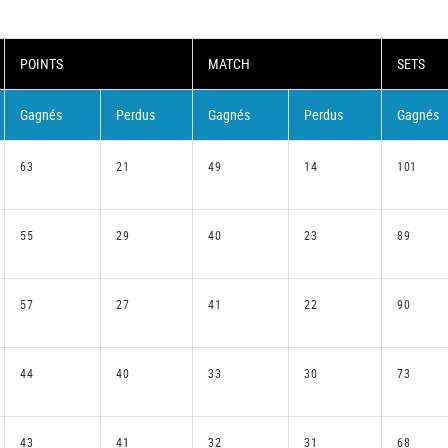
POINTS
MATCH
SETS
Gagnés
Perdus
Gagnés
Perdus
Gagnés
63
21
49
14
101
55
29
40
23
89
57
27
41
22
90
44
40
33
30
73
43
41
32
31
68