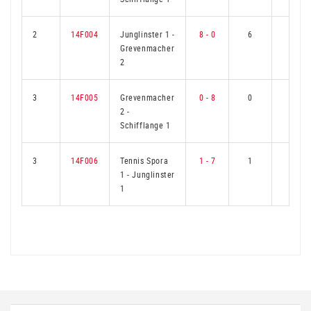
2
14F004
Junglinster 1
-
8 - 0
6
0
Grevenmacher
2
3
14F005
Grevenmacher
0 - 8
0
6
2
-
Schifflange 1
3
14F006
Tennis Spora
1 - 7
1
5
1
-
Junglinster
1