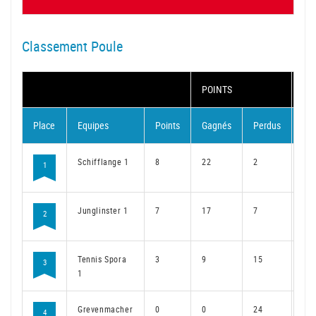
Classement Poule
POINTS
MA
Place
Equipes
Points
Gagnés
Perdus
Ga
Schifflange 1
8
22
2
16
1
Junglinster 1
7
17
7
13
2
Tennis Spora
3
9
15
7
3
1
Grevenmacher
0
0
24
0
4