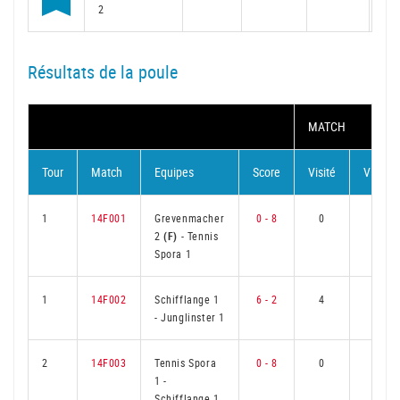
2
Résultats de la poule
MATCH
Tour
Match
Equipes
Score
Visité
Visiteu
1
14F001
Grevenmacher
0 - 8
0
6
2
(F)
-
Tennis
Spora 1
1
14F002
Schifflange 1
6 - 2
4
2
-
Junglinster 1
2
14F003
Tennis Spora
0 - 8
0
6
1
-
Schifflange 1