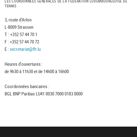
LES COORDONNÉES GÉNÉRALES DE LA FÉDÉRATION LUXEMBOURGEOISE DE
TENNIS
3, route d'Arlon
L-8009 Strassen
T : +352 57 44 70 1
F : +352 57 44 70 72
E :
secretariat@flt.lu
Heures d'ouvertures :
de 9h30 à 11h30 et de 14h00 à 16h00
Coordonnées bancaires :
BGL BNP Paribas LU41 0030 7000 0183 0000