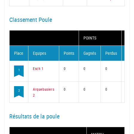
Classement Poule
POINTS
MAT
Place
Equipes
Points
Gagnés
Perdus
Gag
Esch 1
0
0
0
0
1
Arquebusiers
0
0
0
0
2
2
Résultats de la poule