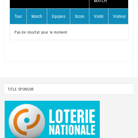
MATCH
S
Tour
Match
Equipes
Score
Visité
Visiteur
V
Pas de résultat pour le moment
TITLE SPONSOR