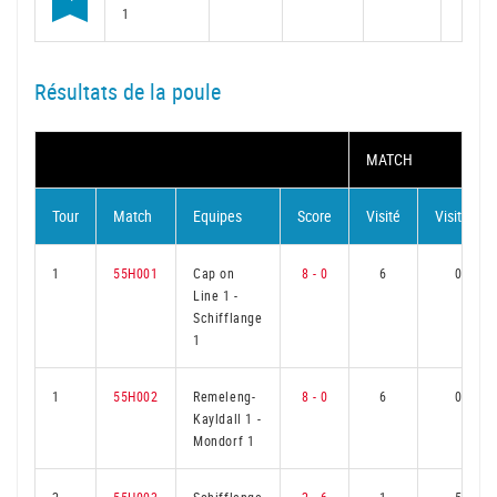
1
Résultats de la poule
MATCH
Tour
Match
Equipes
Score
Visité
Visiteur
1
55H001
Cap on
8 - 0
6
0
Line 1
-
Schifflange
1
1
55H002
Remeleng-
8 - 0
6
0
Kayldall 1
-
Mondorf 1