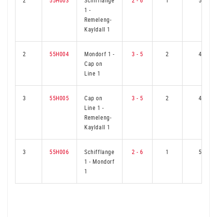
2
55H003
Schifflange
2 - 6
1
5
1
-
Remeleng-
Kayldall 1
2
55H004
Mondorf 1
-
3 - 5
2
4
Cap on
Line 1
3
55H005
Cap on
3 - 5
2
4
Line 1
-
Remeleng-
Kayldall 1
3
55H006
Schifflange
2 - 6
1
5
1
-
Mondorf
1