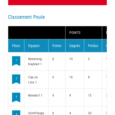
Classement Poule
POINTS
MATC
Place
Equipes
Points
Gagnés
Perdus
Gagné
Remeleng-
8
19
5
15
1
Kayldall 1
Cap on
6
16
8
12
2
Line 1
Mondorf 1
4
9
15
7
3
Schifflange
0
4
20
2
4