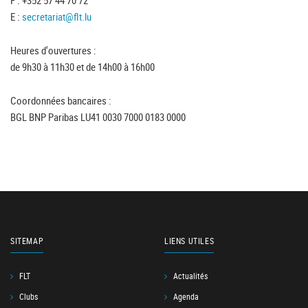
F : +352 57 44 70 72
E :
secretariat@flt.lu
Heures d'ouvertures :
de 9h30 à 11h30 et de 14h00 à 16h00
Coordonnées bancaires :
BGL BNP Paribas LU41 0030 7000 0183 0000
SITEMAP
LIENS UTILES
FLT
Actualités
Clubs
Agenda