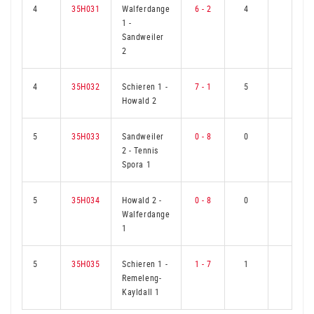
4
35H031
Walferdange
6 - 2
4
2
1
-
Sandweiler
2
4
35H032
Schieren 1
-
7 - 1
5
1
Howald 2
5
35H033
Sandweiler
0 - 8
0
6
2
-
Tennis
Spora 1
5
35H034
Howald 2
-
0 - 8
0
6
Walferdange
1
5
35H035
Schieren 1
-
1 - 7
1
5
Remeleng-
Kayldall 1