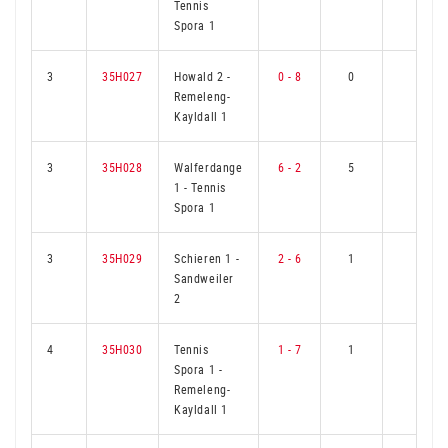
Tennis
Spora 1
3
35H027
Howald 2
-
0 - 8
0
6
Remeleng-
Kayldall 1
3
35H028
Walferdange
6 - 2
5
1
1
-
Tennis
Spora 1
3
35H029
Schieren 1
-
2 - 6
1
5
Sandweiler
2
4
35H030
Tennis
1 - 7
1
5
Spora 1
-
Remeleng-
Kayldall 1