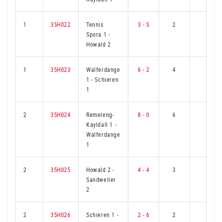
1
35H022
Tennis
3 - 5
2
4
Spora 1
-
Howald 2
1
35H023
Walferdange
6 - 2
4
2
1
-
Schieren
1
2
35H024
Remeleng-
8 - 0
6
0
Kayldall 1
-
Walferdange
1
2
35H025
Howald 2
-
4 - 4
3
3
Sandweiler
2
2
35H026
Schieren 1
-
2 - 6
2
4