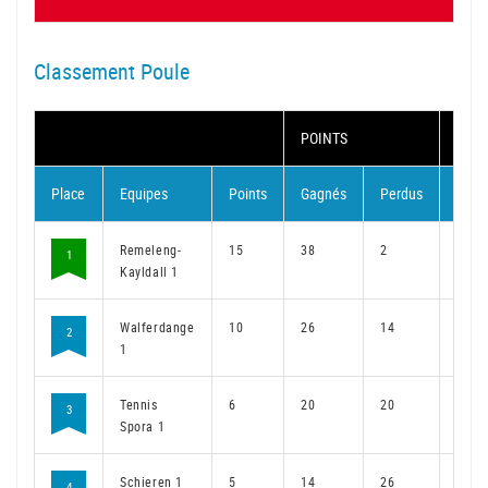
Classement Poule
POINTS
MAT
Place
Equipes
Points
Gagnés
Perdus
Gagn
Remeleng-
15
38
2
28
1
Kayldall 1
Walferdange
10
26
14
19
2
1
Tennis
6
20
20
14
3
Spora 1
Schieren 1
5
14
26
11
4