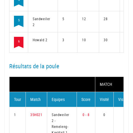
Sandweiler
5
12
28
10
5
2
Howald 2
3
10
30
8
6
Résultats de la poule
MATCH
Tour
Match
Equipes
Score
Visité
Visiteur
1
35H021
Sandweiler
0 - 8
0
6
2
-
Remeleng-
Kayldall 1