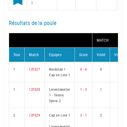
1
Résultats de la poule
MATCH
Tour
Match
Equipes
Score
Visité
Visiteur
1
12F027
Nordstad 1
-
0 - 4
0
3
Cap on Line 1
1
12F028
Lorentzweiler
1 - 3
1
2
1
-
Tennis
Spora 2
2
12F029
Cap on Line 1
3 - 1
2
1
-
Lorentzweiler