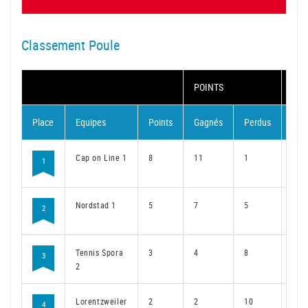
Classement Poule
POINTS
MA
Place
Equipes
Points
Gagnés
Perdus
Gag
Cap on Line 1
8
11
1
8
1
Nordstad 1
5
7
5
5
2
Tennis Spora
3
4
8
3
3
2
Lorentzweiler
2
2
10
2
4