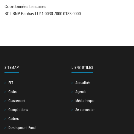
Coordonnées bancaires :
BGL BNP Paribas LU41 0030 7000 0183 0000
SITEMAP
LIENS UTILES
FLT
Actualités
Clubs
Agenda
Classement
Médiathèque
Compétitions
Se connecter
Cadres
Development Fund