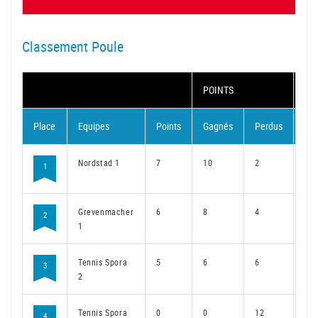
Classement Poule
POINTS
MA
Place
Equipes
Points
Gagnés
Perdus
Ga
Nordstad 1
7
10
2
7
1
Grevenmacher
6
8
4
6
2
1
Tennis Spora
5
6
6
5
3
2
Tennis Spora
0
0
12
0
4