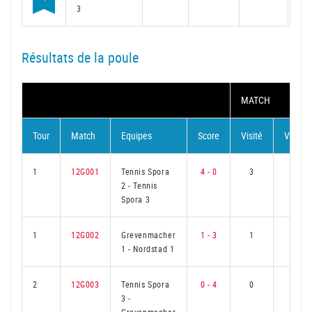
3
Résultats de la poule
MATCH
Tour
Match
Equipes
Score
Visité
Visiteu
1
12G001
Tennis Spora
4 - 0
3
0
2
-
Tennis
Spora 3
1
12G002
Grevenmacher
1 - 3
1
2
1
-
Nordstad 1
2
12G003
Tennis Spora
0 - 4
0
3
3
-