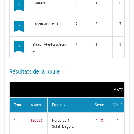
Contern 1
8
10
10
4
Lorentzweiler 3
2
3
17
5
Bissen/Heiderscheid
1
1
19
6
2
Résultats de la poule
MATCH
Tour
Match
Equipes
Score
Visité
V
1
12G066
Nordstad 4
-
1 - 3
1
Schifflange 2