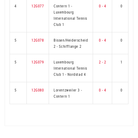
4
12G077
Contern 1
-
0 - 4
0
Luxembourg
International Tennis
Club 1
5
12G078
Bissen/Heiderscheid
0 - 4
0
2
-
Schifflange 2
5
12G079
Luxembourg
2 - 2
1
International Tennis
Club 1
-
Nordstad 4
5
12G080
Lorentzweiler 3
-
0 - 4
0
Contern 1