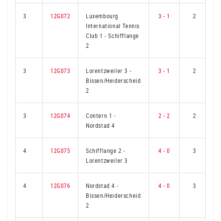
3
12G072
Luxembourg
3 - 1
2
International Tennis
Club 1
-
Schifflange
2
3
12G073
Lorentzweiler 3
-
3 - 1
2
Bissen/Heiderscheid
2
3
12G074
Contern 1
-
2 - 2
2
Nordstad 4
4
12G075
Schifflange 2
-
4 - 0
3
Lorentzweiler 3
4
12G076
Nordstad 4
-
4 - 0
3
Bissen/Heiderscheid
2