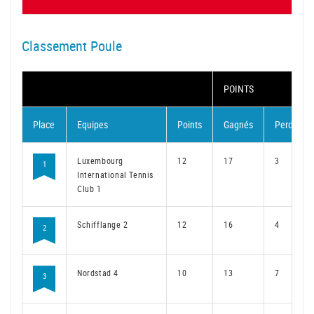
Classement Poule
POINTS
Place
Equipes
Points
Gagnés
Perdus
Luxembourg
12
17
3
1
International Tennis
Club 1
Schifflange 2
12
16
4
2
Nordstad 4
10
13
7
3