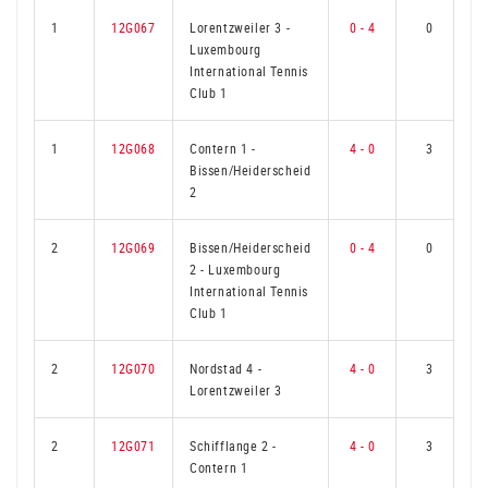
1
12G067
Lorentzweiler 3
-
0 - 4
0
Luxembourg
International Tennis
Club 1
1
12G068
Contern 1
-
4 - 0
3
Bissen/Heiderscheid
2
2
12G069
Bissen/Heiderscheid
0 - 4
0
2
-
Luxembourg
International Tennis
Club 1
2
12G070
Nordstad 4
-
4 - 0
3
Lorentzweiler 3
2
12G071
Schifflange 2
-
4 - 0
3
Contern 1