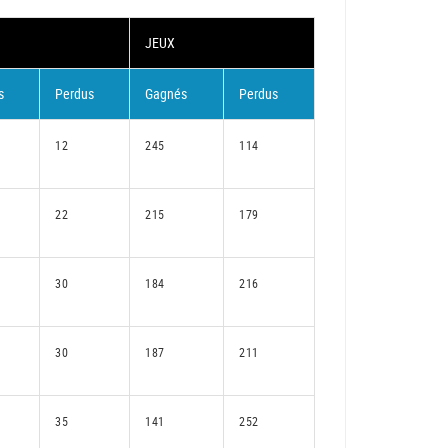
JEUX
s
Perdus
Gagnés
Perdus
12
245
114
22
215
179
30
184
216
30
187
211
35
141
252