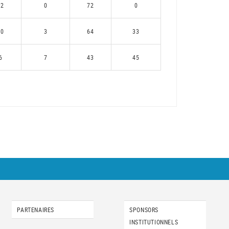
12
0
72
0
10
3
64
33
6
7
43
45
PARTENAIRES
SPONSORS
INSTITUTIONNELS