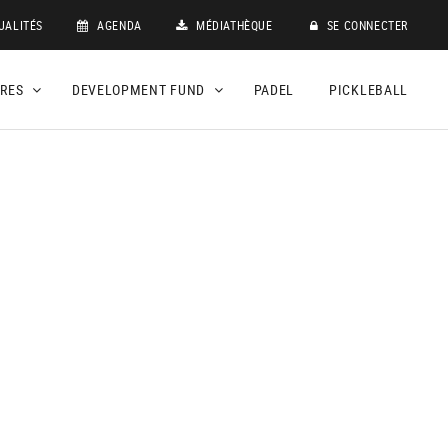
UALITÉS
AGENDA
MÉDIATHÈQUE
SE CONNECTER
DRES
DEVELOPMENT FUND
PADEL
PICKLEBALL