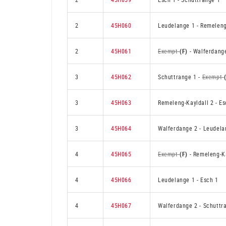
2
45H060
Leudelange 1
-
Remeleng
2
45H061
Exempt
(F)
-
Walferdang
3
45H062
Schuttrange 1
-
Exempt
3
45H063
Remeleng-Kayldall 2
-
Es
3
45H064
Walferdange 2
-
Leudela
4
45H065
Exempt
(F)
-
Remeleng-Ka
4
45H066
Leudelange 1
-
Esch 1
4
45H067
Walferdange 2
-
Schuttr