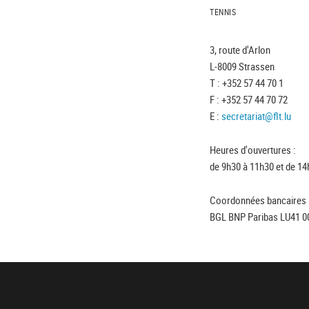
TENNIS
3, route d'Arlon
L-8009 Strassen
T : +352 57 44 70 1
F : +352 57 44 70 72
E :
secretariat@flt.lu
Heures d'ouvertures :
de 9h30 à 11h30 et de 14
Coordonnées bancaires 
BGL BNP Paribas LU41 0