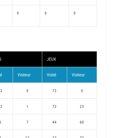
0
0
0
S
JEUX
té
Visiteur
Visité
Visiteur
12
0
72
0
12
1
72
23
6
7
44
60
1
12
27
72