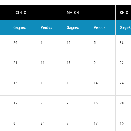
POINTS
MATCH
SETS
Gagnés
Perdus
Gagnés
Perdus
Gagné
26
6
19
5
38
21
11
15
9
32
13
19
10
14
24
12
20
9
15
20
8
24
7
17
15