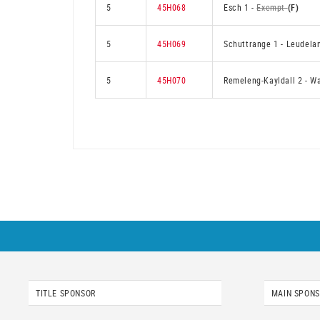
5
45H068
Esch 1
-
Exempt
(F)
5
45H069
Schuttrange 1
-
Leudela
5
45H070
Remeleng-Kayldall 2
-
Wa
TITLE SPONSOR
MAIN SPON