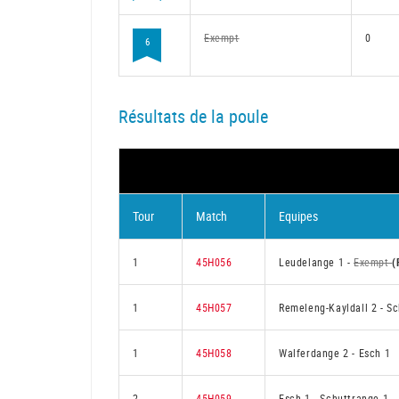
Exempt
0
6
Résultats de la poule
Tour
Match
Equipes
1
45H056
Leudelange 1
-
Exempt
(
1
45H057
Remeleng-Kayldall 2
-
Sc
1
45H058
Walferdange 2
-
Esch 1
2
45H059
Esch 1
-
Schuttrange 1