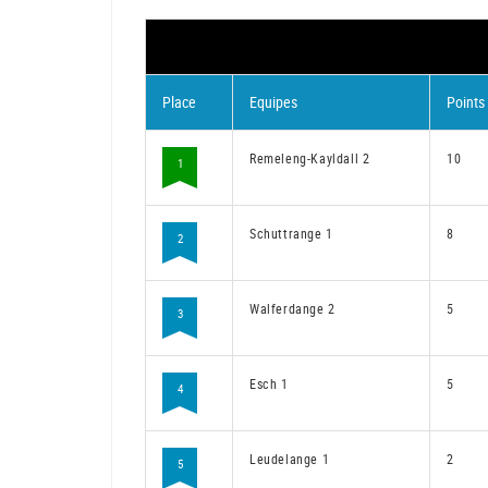
Place
Equipes
Points
Remeleng-Kayldall 2
10
1
Schuttrange 1
8
2
Walferdange 2
5
3
Esch 1
5
4
Leudelange 1
2
5