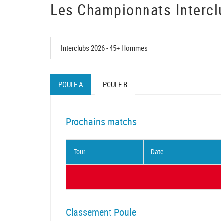
Les Championnats Intercl
POULE A
POULE B
Prochains matchs
Tour
Date
Classement Poule