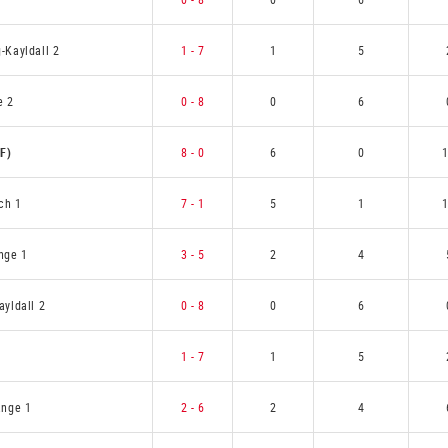
-Kayldall 2
1 - 7
1
5
e 2
0 - 8
0
6
(F)
8 - 0
6
0
ch 1
7 - 1
5
1
nge 1
3 - 5
2
4
yldall 2
0 - 8
0
6
1 - 7
1
5
ange 1
2 - 6
2
4