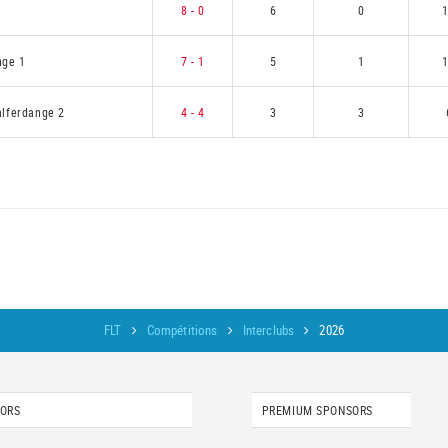
8 - 0
6
0
nge 1
7 - 1
5
1
lferdange 2
4 - 4
3
3
FLT
Compétitions
Interclubs
2026
SORS
PREMIUM SPONSORS