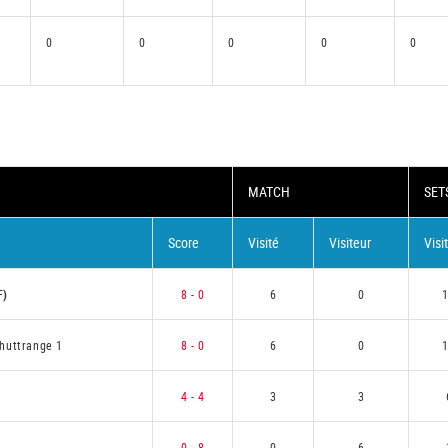
0
0
0
0
0
MATCH
SET
Score
Visité
Visiteur
Visi
F)
8 - 0
6
0
huttrange 1
8 - 0
6
0
4 - 4
3
3
0 - 8
0
6