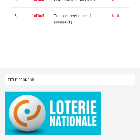
5
18F065
Troisvierges/Housen 1
-
8 - 0
6
Exempt
(F)
TITLE SPONSOR