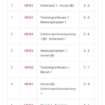
1
18F052
Echternach 1
-
Exempt
(F)
8 - 0
6
1
18F053
Troisvierges/Housen 1
-
8 - 0
6
Remeleng-Kayldall 1
2
18F054
Schuttrange/Senningerberg
0 - 8
0
1
(F)
-
Echternach 1
2
18F055
Remeleng-Kayldall 1
-
8 - 0
6
Exempt
(F)
2
18F056
Troisvierges/Housen 1
-
7 - 1
5
Mersch 1
3
18F057
Exempt
(F)
-
0 - 8
0
Schuttrange/Senningerberg
1