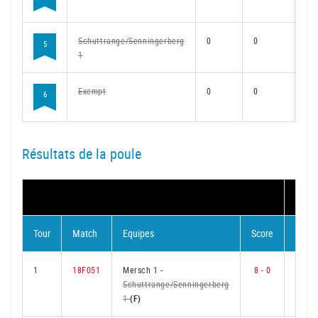
Schuttrange/Senningerberg
0
0
0
5
1
Exempt
0
0
0
6
Résultats de la poule
MAT
Tour
Match
Equipes
Score
Visité
1
18F051
Mersch 1
-
8 - 0
6
Schuttrange/Senningerberg
1
(F)