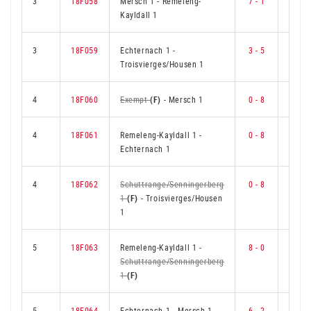
3
18F058
Mersch 1
-
Remeleng-
7 - 1
5
Kayldall 1
3
18F059
Echternach 1
-
3 - 5
2
Troisvierges/Housen 1
4
18F060
Exempt
(F)
-
Mersch 1
0 - 8
0
4
18F061
Remeleng-Kayldall 1
-
0 - 8
0
Echternach 1
4
18F062
Schuttrange/Senningerberg
0 - 8
0
1
(F)
-
Troisvierges/Housen
1
5
18F063
Remeleng-Kayldall 1
-
8 - 0
6
Schuttrange/Senningerberg
1
(F)
5
18F064
Echternach 1
-
Mersch 1
6 - 2
4