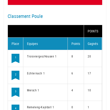
Classement Poule
POINTS
Place
Equipes
Points
Gagnés
Pe
Troisvierges/Housen 1
8
20
4
1
Echternach 1
6
17
7
2
Mersch 1
4
10
14
3
Remeleng-Kayldall 1
0
1
23
4