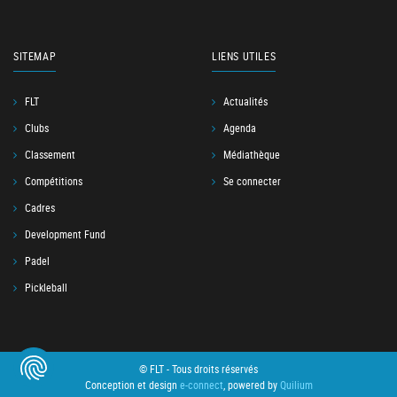
SITEMAP
LIENS UTILES
FLT
Actualités
Clubs
Agenda
Classement
Médiathèque
Compétitions
Se connecter
Cadres
Development Fund
Padel
Pickleball
© FLT - Tous droits réservés
Conception et design
e-connect
, powered by
Quilium