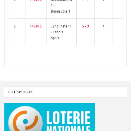
1
-
Bonnevoie 1
5
14G016
Junglinster 1
5 - 3
4
2
-
Tennis
Spora 1
TITLE SPONSOR