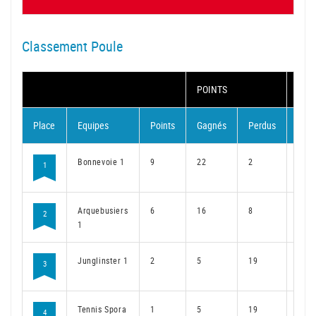
Classement Poule
POINTS
MAT
Place
Equipes
Points
Gagnés
Perdus
Gag
Bonnevoie 1
9
22
2
16
1
Arquebusiers
6
16
8
12
2
1
Junglinster 1
2
5
19
4
3
Tennis Spora
1
5
19
4
4