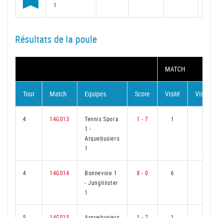
1
Résultats de la poule
MATCH
Tour
Match
Equipes
Score
Visité
Visiteur
4
14G013
Tennis Spora
1 - 7
1
5
1
-
Arquebusiers
1
4
14G014
Bonnevoie 1
8 - 0
6
0
-
Junglinster
1
5
14G015
Arquebusiers
1 - 7
1
5