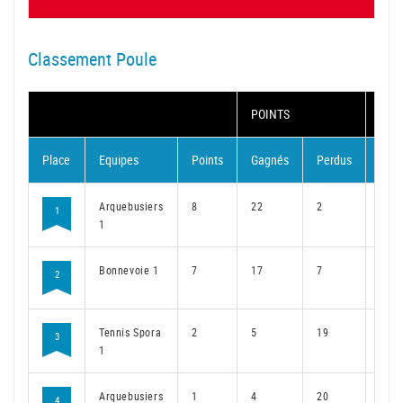
Classement Poule
POINTS
MAT
Place
Equipes
Points
Gagnés
Perdus
Gag
Arquebusiers
8
22
2
16
1
1
Bonnevoie 1
7
17
7
13
2
Tennis Spora
2
5
19
3
3
1
Arquebusiers
1
4
20
4
4