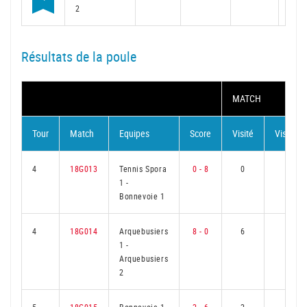
2
Résultats de la poule
MATCH
Tour
Match
Equipes
Score
Visité
Visiteur
4
18G013
Tennis Spora
0 - 8
0
6
1
-
Bonnevoie 1
4
18G014
Arquebusiers
8 - 0
6
0
1
-
Arquebusiers
2