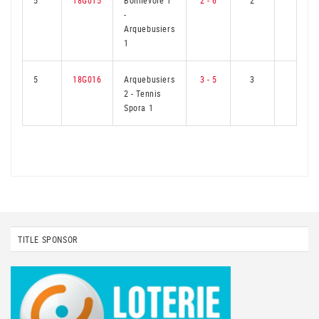
5
18G015
Bonnevoie 1
2 - 6
2
4
-
Arquebusiers
1
5
18G016
Arquebusiers
3 - 5
3
3
2
-
Tennis
Spora 1
TITLE SPONSOR