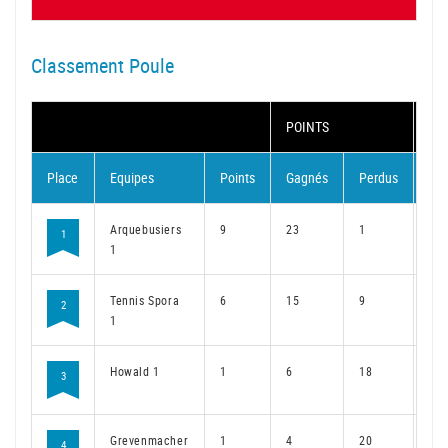
Classement Poule
POINTS
MA
Place
Equipes
Points
Gagnés
Perdus
Ga
Arquebusiers
9
23
1
17
1
1
Tennis Spora
6
15
9
11
2
1
Howald 1
1
6
18
5
3
Grevenmacher
1
4
20
3
4