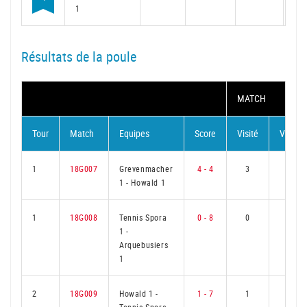
1
Résultats de la poule
MATCH
Tour
Match
Equipes
Score
Visité
Visiteu
1
18G007
Grevenmacher
4 - 4
3
3
1
-
Howald 1
1
18G008
Tennis Spora
0 - 8
0
6
1
-
Arquebusiers
1
2
18G009
Howald 1
-
1 - 7
1
5