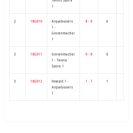
Tennis Spora
1
2
18G010
Arquebusiers
8 - 0
6
0
1
-
Grevenmacher
1
3
18G011
Grevenmacher
0 - 8
0
6
1
-
Tennis
Spora 1
3
18G012
Howald 1
-
1 - 7
1
5
Arquebusiers
1