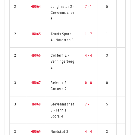
2
HR064
Junglinster 2
-
7 - 1
5
1
Grevenmacher
3
2
HR065
Tennis Spora
1 - 7
1
5
4
-
Nordstad 3
2
HR066
Contern 2
-
4 - 4
3
3
Senningerberg
2
3
HR067
Belvaux 2
-
0 - 8
0
6
Contern 2
3
HR068
Grevenmacher
7 - 1
5
1
3
-
Tennis
Spora 4
3
HR069
Nordstad 3
-
4 - 4
3
3