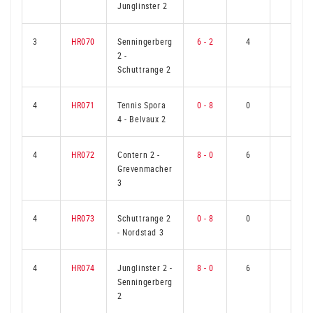
Junglinster 2
3
HR070
Senningerberg
6 - 2
4
2
2
-
Schuttrange 2
4
HR071
Tennis Spora
0 - 8
0
6
4
-
Belvaux 2
4
HR072
Contern 2
-
8 - 0
6
0
Grevenmacher
3
4
HR073
Schuttrange 2
0 - 8
0
6
-
Nordstad 3
4
HR074
Junglinster 2
-
8 - 0
6
0
Senningerberg
2