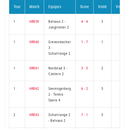
Tour
Match
Equipes
Score
Visité
Visiteur
1
HR059
Belvaux 2
-
4 - 4
3
3
Junglinster 2
1
HR060
Grevenmacher
1 - 7
1
5
3
-
Schuttrange 2
1
HR061
Nordstad 3
-
3 - 5
2
4
Contern 2
1
HR062
Senningerberg
6 - 2
5
1
2
-
Tennis
Spora 4
2
HR063
Schuttrange 2
7 - 1
5
1
-
Belvaux 2