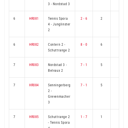
3
-
Nordstad 3
6
HR081
Tennis Spora
2 - 6
2
4
4
-
Junglinster
2
6
HR082
Contern 2
-
8 - 0
6
0
Schuttrange 2
7
HR083
Nordstad 3
-
7 - 1
5
1
Belvaux 2
7
HR084
Senningerberg
7 - 1
5
1
2
-
Grevenmacher
3
7
HR085
Schuttrange 2
1 - 7
1
5
-
Tennis Spora