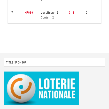
4
7
HR086
Junglinster 2
-
0 - 8
0
6
Contern 2
TITLE SPONSOR