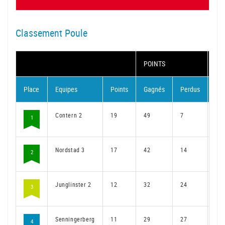
Classement Poule
POINTS
MA
Place
Equipes
Points
Gagnés
Perdus
Ga
Contern 2
19
49
7
37
1
Nordstad 3
17
42
14
31
2
Junglinster 2
12
32
24
23
3
Senningerberg
11
29
27
21
4