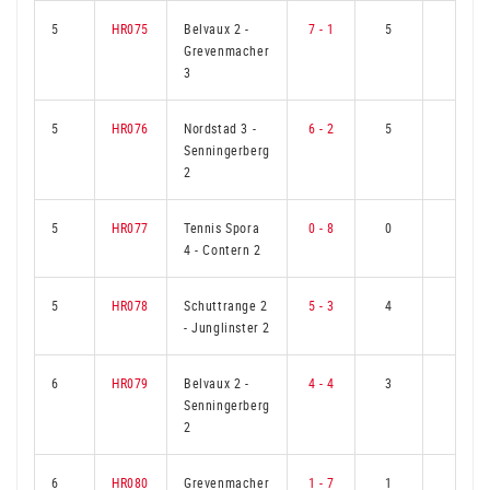
5
HR075
Belvaux 2
-
7 - 1
5
1
Grevenmacher
3
5
HR076
Nordstad 3
-
6 - 2
5
1
Senningerberg
2
5
HR077
Tennis Spora
0 - 8
0
6
4
-
Contern 2
5
HR078
Schuttrange 2
5 - 3
4
2
-
Junglinster 2
6
HR079
Belvaux 2
-
4 - 4
3
3
Senningerberg
2
6
HR080
Grevenmacher
1 - 7
1
5