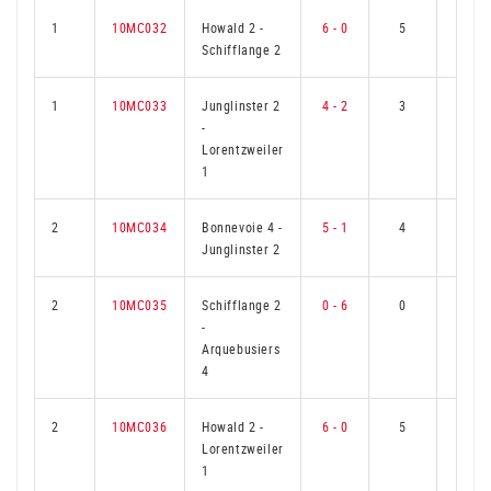
1
10MC032
Howald 2
-
6 - 0
5
0
Schifflange 2
1
10MC033
Junglinster 2
4 - 2
3
2
-
Lorentzweiler
1
2
10MC034
Bonnevoie 4
-
5 - 1
4
1
Junglinster 2
2
10MC035
Schifflange 2
0 - 6
0
5
-
Arquebusiers
4
2
10MC036
Howald 2
-
6 - 0
5
0
Lorentzweiler
1