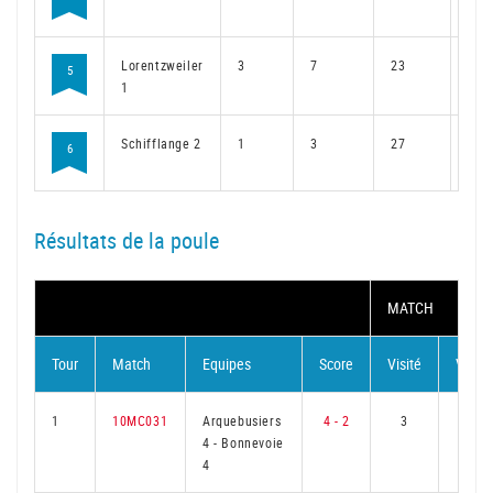
Lorentzweiler
3
7
23
6
5
1
Schifflange 2
1
3
27
3
6
Résultats de la poule
MATCH
Tour
Match
Equipes
Score
Visité
Visite
1
10MC031
Arquebusiers
4 - 2
3
2
4
-
Bonnevoie
4