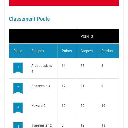
Classement Poule
POINTS
MA
Place
Equipes
Points
Gagnés
Perdus
Gag
Arquebusiers
14
27
3
22
1
4
Bonnevoie 4
12
21
9
18
2
Howald 2
10
20
10
16
3
Junglinster 2
5
12
18
10
4