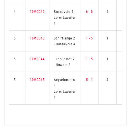
4
10MC042
Bonnevoie 4
-
6 - 0
5
0
Lorentzweiler
1
5
10MC043
Schifflange 2
1 - 5
1
4
-
Bonnevoie 4
5
10MC044
Junglinster 2
1 - 5
1
4
-
Howald 2
5
10MC045
Arquebusiers
5 - 1
4
1
4
-
Lorentzweiler
1