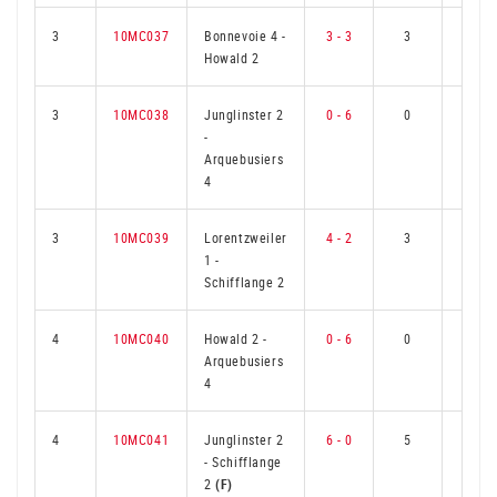
3
10MC037
Bonnevoie 4
-
3 - 3
3
2
Howald 2
3
10MC038
Junglinster 2
0 - 6
0
5
-
Arquebusiers
4
3
10MC039
Lorentzweiler
4 - 2
3
2
1
-
Schifflange 2
4
10MC040
Howald 2
-
0 - 6
0
5
Arquebusiers
4
4
10MC041
Junglinster 2
6 - 0
5
0
-
Schifflange
2
(F)