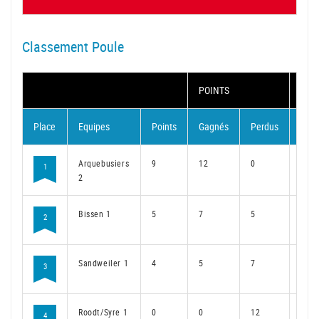
Classement Poule
POINTS
MAT
Place
Equipes
Points
Gagnés
Perdus
Gag
Arquebusiers
9
12
0
9
1
2
Bissen 1
5
7
5
5
2
Sandweiler 1
4
5
7
4
3
Roodt/Syre 1
0
0
12
0
4